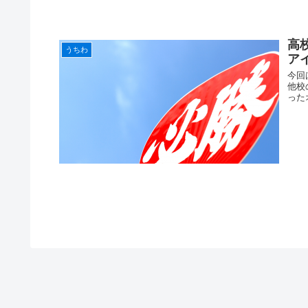
高
うちわ
ア
今回
他校
った