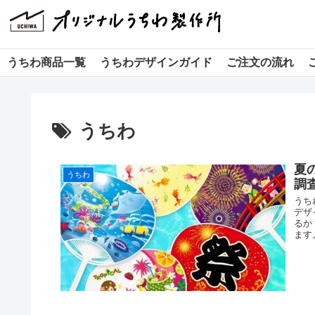
うちわ商品一覧
うちわデザインガイド
ご注文の流れ
うちわ
夏
うちわ
調
うち
デザ
るか
ます