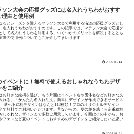
ラソン大会の応援グッズには名入れうちわがおすす
な理由と使用例
なるとシーズンを迎えるマラソン大会で利用する沿道の応援グッズとし
、名入れうちわがおすすめです。この記事では、マラソン大会で応援グ
として名入れうちわを利用する、いくつかのメリットを解説するととも
実際の使用例についてもご紹介してまいります
2025.05.14
のイベントに！無料で使えるおしゃれなうちわデザ
ンをご紹介
はお好きな絵柄を選び、もう片面はイベント名や団体名などお好きな文
入れる。「かんたん名入れ注文」簡単にデザインが作成できるサービス
。 選べる絵柄デザインはなんと113種類！プロのオリジナルデザイン
全て無料でご利用いただけます。昔ながらの、夏の趣を感じる定番絵柄
おしゃれなデザインまで多数ご用意しています。今回はその中から、お
やフェスなど夏のイベントにおすすめのデザインをご紹介したいと思い
。
2024.03.21