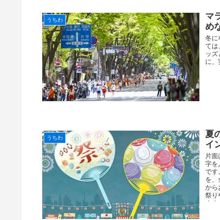
マ
うちわ
め
冬に
ては
ッズ
に、
夏
うちわ
イ
片面
字を
です
を、
から
祭り
ます