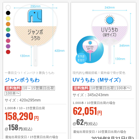
ご利用ガイド
初めてのお客様
ご注文の流れ
完全データ入稿(ai形式)について
WEBデザインメーカーについて
かんたん名入れ注文について
一番目立つ！インパクト勝負うちわ
現代的な機能搭載！紫外線で骨が変色
配送・送料について
ジャンボうちわ
UVうちわ（Mサイズ）
納期について
送料無料
10～15営業日出荷
送料無料
10営業日出荷
100本〜
100本〜
サイズ：345x243mm
お支払いについて
サイズ：420x295mm
1,000
本 / 10営業日出荷の場合
62,051
返品・交換・キャンセルについて
1,000
本 / 10～15営業日出荷
158,290
円
円
62
よくあるご質問
@
円
(税込)
158
@
円
(税込)
お役立ちブログ
最短出荷目安日 / 10営業日出荷の場合
最短出荷目安日 / 15営業日出荷の場合
2026年8月31日(月)