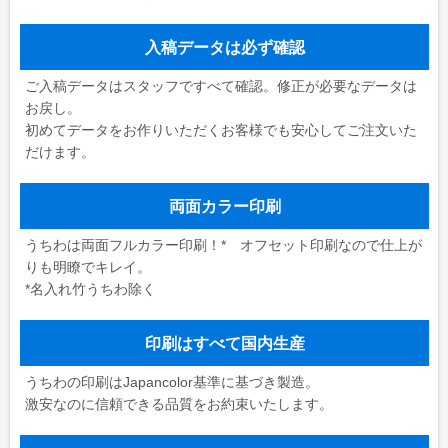
入稿データは必ず確認
ご入稿データはスタッフですべて確認。修正が必要なデータは
お戻し。
初めてデータをお作りいただくお客様でも安心してご注文いた
だけます。
両面カラー印刷
うちわは両面フルカラー印刷！* オフセット印刷なので仕上が
りも明瞭でキレイ。
*名入れ竹うちわ除く
印刷はすべて国内生産
うちわの印刷はJapancolor基準に基づき製造。
激安なのに信頼できる品質をお約束いたします。