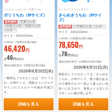
ユニークうちわ
うちわといえばこれ！定番うちわ
ラメ入りでキラリと目立つ
ポリうちわ（Mサイズ）
きらめきうちわ（Mサイ
蓄光うちわ（Mサイズ）
ズ）
送料無料
3営業日出荷
蓄光うちわ（Sサイズ）
5営業日出荷
7営業日出荷
送料無料
10営業日出荷
100本〜
100本〜
サイズ：345x243mm
蓄光うちわ（XSサイズ）
サイズ：345x243mm
1,000
本 / 10営業日出荷の場合
78,650
1,000
本 / 7営業日出荷の場合
UVうちわ（Mサイズ）
46,420
円
円
78
UVうちわ（Sサイズ）
46
@
円
(税込)
@
円
(税込)
UVうちわ（XSサイズ）
最短出荷目安日 / 10営業日出荷の場合
最短出荷目安日 / 3営業日出荷の場合
2026年8月31日(月)
ジャンボうちわ
2026年8月20日(木)
骨部分にラメが入ってる「きらめき
一般的なうちわといえば「ポリうち
うちわ」のMサイズ。透け感がある
お問い合わせ
わ」のMサイズ。両面オリジナルデ
ので通常のカラー骨より柔らかい色
ザインのフルカラー印刷が可能で
合いに仕上がり、単色よりも涼しげ
お問い合わせフォーム
す。
でオシャレ感が増します。
サンプル請求フォーム
詳細を見る
詳細を見る
見積請求フォーム