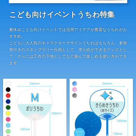
伝統⽵うちわ（オリジナル）
こども向けイベントうちわ特集
きらめきうちわ（Mサイズ）
クリアうちわ（Mサイズ）
夏休みこども向けイベントでは活用アイデアが豊富なうちわがお
すすめ。
こどもに大人気のキャラクターデザインうちわはもちろん、参加
紙うちわ
賞付きのスタンプラリー台紙として、塗り絵ができるグッズとし
紙うちわ 丸
て、さらには工作の下地としてなど遊んで楽しめる使い方ができ
ます。
紙うちわ ハート型
紙うちわ ユニフォーム型
紙うちわ パンダ・くま型
紙うちわ ネコ・イヌ型
エコ紙うちわ（レギュラー）
エコ紙うちわ（ジュニア）
エコ紙うちわ（オリジナル）