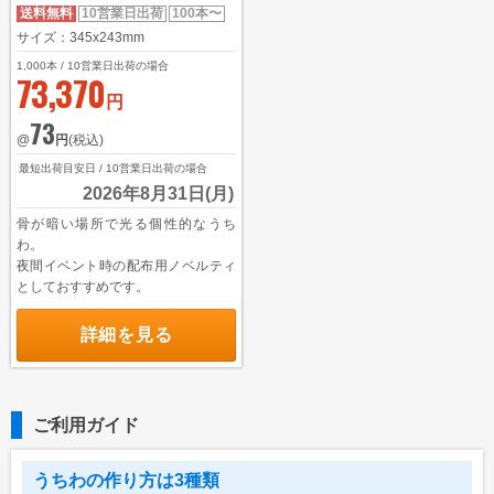
学校(運動会・文化祭)
送料無料
10営業日出荷
100本〜
サイズ：345x243mm
うちわコラム
1,000
本 / 10営業日出荷の場合
73,370
HOW TO うちわ作り
円
73
デザインのコツ
@
円
(税込)
うちわ広告について
最短出荷目安日 / 10営業日出荷の場合
2026年8月31日(月)
グループサイト
骨が暗い場所で光る個性的なうち
わ。
レスタス
夜間イベント時の配布用ノベルティ
としておすすめです。
名入れカレンダー製作所
詳細を見る
封筒印刷製作所
名入れタオル製作所
印鑑・ゴム印製作所
ご利用ガイド
お名前シール製作所
うちわの作り方は3種類