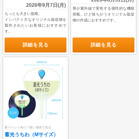
2026年9月7日(月)
特集で探す
骨が紫外線で変色する個性的な機能
もっとも大きい規格。
搭載。ひと味ちがうオリジナル販促
ビジネス向け特集
インパクト大なオリジナル販促物を
物の作成におすすめです。
製作されたいお客様におすすめで
物件情報関係
す。
各種展示会用
詳細を見る
詳細を見る
大学法人・専門学校
飲食店集客用
暑中見舞いご挨拶
イベント向け特集
無地うちわ
スポーツ応援うちわ
町内会のお祭りうちわ
夜イベント向け！暗い場所で光る
こども向けイベント
蓄光うちわ（Mサイズ）