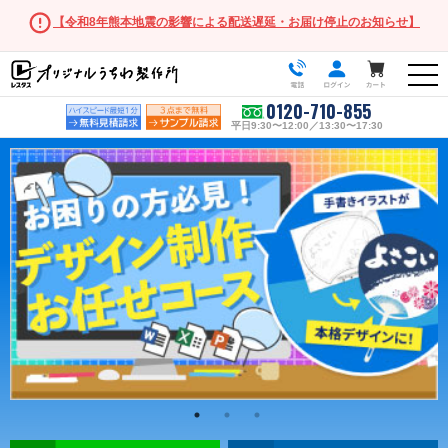
【令和8年熊本地震の影響による配送遅延・お届け停止のお知らせ】
0120-710-855
平日9:30〜12:00／13:30〜17:30
うちわ商品一覧
スタンダードうちわ
ポリうちわ（Mサイズ）
ポリうちわ（Sサイズ）
ポリうちわ（XSサイズ）
伝統⽵うちわ