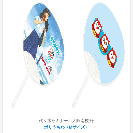
ル）
学校(運動会・文化祭)
送料無料
20営業日出荷
100本〜
送料無料
20営業日出荷
100本〜
サイズ：370x240mm
うちわコラム
サイズ：370x240mm
1,000
本 / 20営業日出荷の場合
229,240
1,000
本 / 20営業日出荷の場合
HOW TO うちわ作り
305,800
円
円
229
デザインのコツ
@
円
(税込)
305
@
円
(税込)
最短出荷目安日 / 20営業日出荷の場合
うちわ広告について
最短出荷目安日 / 20営業日出荷の場合
2026年9月11日(金)
2026年9月11日(金)
グループサイト
持ち手が竹製の色合いや素材にこだ
持ち手が竹製の色合いや素材にこだ
わりたい方におすすめ。片面は既製
レスタス
わりたい方におすすめ。Illustrator入
柄、裏面に名入れができます。
稿で自由にデザインできるので、販
名入れカレンダー製作所
促効果アップすること間違いなし！
封筒印刷製作所
詳細を見る
詳細を見る
名入れタオル製作所
印鑑・ゴム印製作所
代々木ゼミナール大阪南校 様
お名前シール製作所
ポリうちわ（Mサイズ）