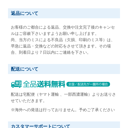
ポリうちわ（Sサイズ）10営業日出荷
700枚
2026年06月23日 14:01
返品について
価格が安いこと、実績があること
お客様のご都合による返品、交換や注文完了後のキャンセ
埼玉県Y社様
ルはご容赦下さいますようお願い申し上げます。
蓄光うちわ（Mサイズ）
400枚
尚、当方のミスによる不良品（欠損、印刷のミス等）は、
2026年06月23日 11:59
早急に返品・交換などの対応をさせて頂きます。その場
蓄光うちわの取り扱いがあったため
合、到着日より７日以内にご連絡を下さい。
沖縄県T社様
ポリうちわ（Mサイズ）7営業日出荷
1000枚
配送について
2026年06月23日 11:07
調整が可能だから
配送は宅配便（ヤマト運輸 、一部西濃運輸）よりお送りさ
愛知県A社様
せていただきます。
ポリうちわ（Mサイズ）10営業日出荷
1000枚
2026年06月22日 14:33
※海外への発送は行っておりません。予めご了承ください
価格
カスタマーサポートについて