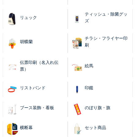
毎年注文してるから。クーポンが今年もあったから。
ティッシュ・除菌グッ
リュック
ズ
岐阜県K社様
ポリうちわ（Sサイズ）7営業日出荷
600枚
2026年05月25日 17:58
チラシ・フライヤー印
胡蝶蘭
値段とデザインソフト
刷
岐阜県C社様
伝票印刷（名入れ伝
ポリうちわ（Mサイズ）7営業日出荷
1000枚
絵馬
票）
2026年05月25日 14:09
版が残ってて急ぎだったのと 安いので。
リストバンド
印鑑
愛知県Y社様
ポリうちわ（Mサイズ）10営業日出荷
300枚
2026年05月25日 00:50
ブース装飾・看板
のぼり旗・旗
毎年、対応に満足しているため
横断幕
セット商品
埼玉県株社様
ポリうちわ（Mサイズ）10営業日出荷
1000枚