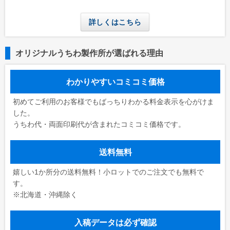
2026年07月10日 08:08
価格
詳しくはこちら
山形県S社様
見た目に涼しい上品なアクセントに
持ち手まですべて紙製のうちわ！脱プラで
オリジナルうちわ製作所が選ばれる理由
環境にやさしい
ポリうちわ（Mサイズ）10営業日出荷
500枚
クリアうちわ（Mサイズ）
エコ紙うちわ（レギュラ
2026年07月07日 10:56
送料無料
10営業日出荷
100本〜
ー）
昨年度までのうちわ製作で満足できたから、今年もお願いし
わかりやすいコミコミ価格
サイズ：345x243mm
送料無料
15〜20営業日出荷
たいと思った。
1,000
本 / 10営業日出荷の場合
1000本〜
初めてご利用のお客様でもばっちりわかる料金表示を心がけま
71,390
サイズ：287x222mm
した。
円
大阪府C社様
うちわ代・両面印刷代が含まれたコミコミ価格です。
71
1,000
本 / 15〜20営業日出荷
ポリうちわ（Mサイズ）10営業日出荷
1000枚
113,300
@
円
(税込)
2026年07月06日 22:40
円
最短出荷目安日 / 10営業日出荷の場合
113
送料無料
価格が一番安かったので
2026年8月28日(金)
@
円
(税込)
透明感のあるクリアカラーの骨色を
嬉しい1か所分の送料無料！小ロットでのご注文でも無料で
最短出荷目安日 / 20営業日出荷の場合
兵庫県D社様
使用した「クリアうちわ」のMサイ
す。
2026年9月11日(金)
ポリうちわ（Mサイズ）10営業日出荷
1000枚
ズ。通常のカラー骨がはっきりとし
※北海道・沖縄除く
持ち手まですべて紙でできており、
2026年07月06日 14:14
た色で仕上がるのに対し、透明なら
環境にやさしい商品。
ではの軽さや柔らかさのある色合い
値段が安く、納期が早かったため
脱プラニーズが高まる今日の販促品
で仕上がります。
入稿データは必ず確認
として注文度急上昇中です。