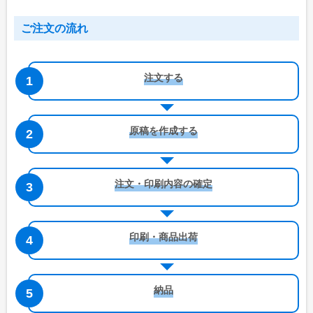
109,010
1,000
本 / 10営業日出荷の場合
過去の制作に満足したから
78,650
円
ご注文の流れ
円
109
@
円
(税込)
78
鹿児島県S社様
@
円
(税込)
最短出荷目安日 / 10営業日出荷の場合
ポリうちわ（Mサイズ）7営業日出荷
300枚
最短出荷目安日 / 10営業日出荷の場合
2026年8月28日(金)
注文する
2026年07月14日 14:00
2026年8月28日(金)
外線にあたると変色する特殊骨を利
価格
用している「UVうちわ」のXSサイ
骨部分にラメが入ってる「きらめき
ズ。紫外線を当てると白色からピン
うちわ」のMサイズ。透け感がある
鹿児島県のお客様
原稿を作成する
ク色に色が変わるため、屋外のイベ
ので通常のカラー骨より柔らかい色
ポリうちわ（Mサイズ）7営業日出荷
1000枚
ントや行事で熱中症予防として活用
合いに仕上がり、単色よりも涼しげ
2026年07月14日 09:35
することもできます。
でオシャレ感が増します。
去年制作したものが良かったので
注文・印刷内容の確定
詳細を見る
詳細を見る
青森県P社様
ポリうちわ（Mサイズ）3営業日出荷
1000枚
印刷・商品出荷
2026年07月13日 10:14
早い
納品
熊本県のお客様
ポリうちわ（Sサイズ）10営業日出荷
200枚