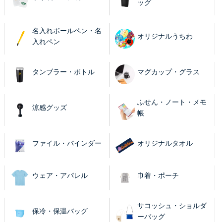
毎年利用しているため
ッグ
栃木県のお客様
名入れボールペン・名
オリジナルうちわ
ポリうちわ（Mサイズ）10営業日出荷
400枚
入れペン
2026年06月03日 14:13
対応が良かった
タンブラー・ボトル
マグカップ・グラス
山梨県のお客様
ポリうちわ（Mサイズ）7営業日出荷
100枚
ふせん・ノート・メモ
2026年06月01日 17:12
涼感グッズ
帳
商品が分かりやすかったから。
東京都K社様
ファイル・バインダー
オリジナルタオル
ポリうちわ（Mサイズ）10営業日出荷
1200枚
2026年06月01日 09:36
毎年、お願いしているから。
ウェア・アパレル
巾着・ポーチ
福岡県B社様
サコッシュ・ショルダ
ポリうちわ（Sサイズ）10営業日出荷
2000枚
保冷・保温バッグ
ーバッグ
2026年05月31日 23:05