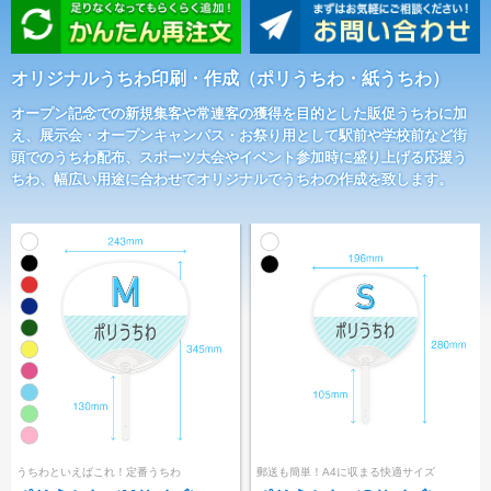
伝統⽵うちわ（オリジナル）
きらめきうちわ（Mサイズ）
オリジナルうちわ印刷・作成（ポリうちわ・紙うちわ）
クリアうちわ（Mサイズ）
オープン記念での新規集客や常連客の獲得を目的とした販促うちわに加
え、展示会・オープンキャンパス・お祭り用として駅前や学校前など街
紙うちわ
頭でのうちわ配布、スポーツ大会やイベント参加時に盛り上げる応援う
ちわ、幅広い用途に合わせてオリジナルでうちわの作成を致します。
紙うちわ 丸
紙うちわ ハート型
紙うちわ ユニフォーム型
紙うちわ パンダ・くま型
紙うちわ ネコ・イヌ型
エコ紙うちわ（レギュラー）
エコ紙うちわ（ジュニア）
エコ紙うちわ（オリジナル）
うちわといえばこれ！定番うちわ
郵送も簡単！A4に収まる快適サイズ