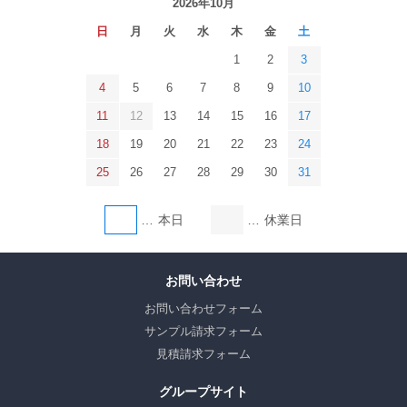
2026年10月
2026年06月15日 10:53
日
月
火
水
木
金
土
値段
1
2
3
神奈川県のお客様
4
5
6
7
8
9
10
ポリうちわ（Mサイズ）10営業日出荷
100枚
11
12
13
14
15
16
17
2026年06月14日 00:54
デザインをしやすかった。背景の画像の種類があり、いいも
18
19
20
21
22
23
24
のが選べた。
25
26
27
28
29
30
31
東京都P社様
本日
休業日
ポリうちわ（Mサイズ）10営業日出荷
1000枚
2026年06月12日 19:23
対応の良さと価格
お問い合わせ
お問い合わせフォーム
京都府北社様
ポリうちわ（Mサイズ）10営業日出荷
300枚
サンプル請求フォーム
2026年06月12日 14:28
見積請求フォーム
出んわ対応出来た所
グループサイト