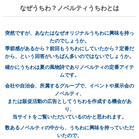
なぜうちわ？ノベルティうちわとは
ユニークうちわ
蓄光うちわ（Mサイズ）
蓄光うちわ（Sサイズ）
突然ですが、あなたはなぜオリジナルうちわに興味を持っ
たのでしょうか。
蓄光うちわ（XSサイズ）
季節感があるから？前回もうちわにしていたから？定番だ
UVうちわ（Mサイズ）
から、という回答がいちばん多いのではないでしょうか。
UVうちわ（Sサイズ）
確かにうちわは夏の風物詩でありノベルティの定番アイテ
ムです。
UVうちわ（XSサイズ）
会社や自治会、所属するグループで、イベントや展示会の
ジャンボうちわ
ノベルティ、
お問い合わせ
または販促活動の広告としてうちわを作成する機会があ
り、
お問い合わせフォーム
当サイトをご覧いただいているのかと思われます。
サンプル請求フォーム
数あるノベルティの中から、うちわに興味を持っていただ
見積請求フォーム
いたので、