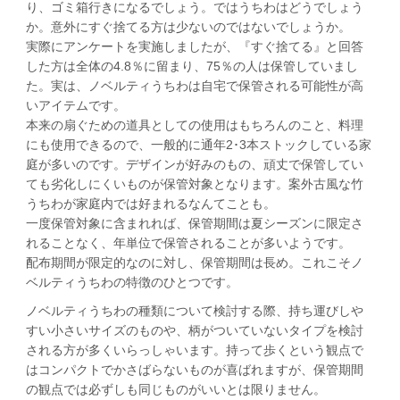
り、ゴミ箱行きになるでしょう。ではうちわはどうでしょう
か。意外にすぐ捨てる方は少ないのではないでしょうか。
実際にアンケートを実施しましたが、『すぐ捨てる』と回答
した方は全体の4.8％に留まり、75％の人は保管していまし
た。実は、ノベルティうちわは自宅で保管される可能性が高
いアイテムです。
本来の扇ぐための道具としての使用はもちろんのこと、料理
にも使用できるので、一般的に通年2･3本ストックしている家
庭が多いのです。デザインが好みのもの、頑丈で保管してい
ても劣化しにくいものが保管対象となります。案外古風な竹
うちわが家庭内では好まれるなんてことも。
一度保管対象に含まれれば、保管期間は夏シーズンに限定さ
れることなく、年単位で保管されることが多いようです。
配布期間が限定的なのに対し、保管期間は長め。これこそノ
ベルティうちわの特徴のひとつです。
ノベルティうちわの種類について検討する際、持ち運びしや
すい小さいサイズのものや、柄がついていないタイプを検討
される方が多くいらっしゃいます。持って歩くという観点で
はコンパクトでかさばらないものが喜ばれますが、保管期間
の観点では必ずしも同じものがいいとは限りません。