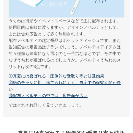
特集で探す
ビジネス向け特集
うちわは街頭やイベントスペースなどで主に配布されます。
物件情報関係
使用目的は多岐に渡りますが、デザインノベルティとして、
または告知広告として多く利用されます。
各種展示会用
配布ノベルティの超定番品はポケットティッシュです。また
大学法人・専門学校
告知広告の定番品はチラシでしょう。ノベルティアイテムは
年々種類も豊富になり選ぶのも一苦労なほどです。その中で
飲食店集客用
なぜうちわが選ばれるのでしょうか。ノベルティうちわのメ
リットは次の3点です。
暑中見舞いご挨拶
①真夏には喜ばれる！圧倒的な受取り率と波及効果
イベント向け特集
②紙のチラシに対し捨てられにくく、自宅での保管期間が長
い
無地うちわ
③配布ノベルティの中では、広告面が広い
スポーツ応援うちわ
ではそれぞれ詳しく見ていきましょう。
町内会のお祭りうちわ
こども向けイベント