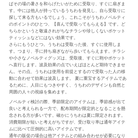
ばその場の暑さを和らげたいがために受取り、すぐに扇ぎま
す。中には他人が持っているうちわを発見し、自ら受取りに
探して来る方もいるでしょう。これこそがうちわノベルティ
のポイントのひとつ、【喜んで受取ってもらえる】です。ど
ちらかというと敬遠されがちなチラシや珍しくないポケット
ティッシュなどにはない効果です。
さらにもうひとつ。うちわは受取った後、すぐに使用しま
す。つまり、手に持ち扇ぎながら歩いてもらえます。チラシ
や小さなノベルティグッズは、受取後、すぐに鞄やポケット
へ直行します。波及効果の点でいえばほとんど期待できませ
ん。その点、うちわは使用を前提とするので受取った人の移
動に合わせて効果は波及します。 夏に重宝するアイテムであ
るために、人目にもつきやすく、うちわのデザインも自然と
周囲の人々の視線を集めます。
ノベルティ検討の際、季節限定のアイテムは、季節感が出て
良いと考えられる一方で、配布期間が限定的となることを懸
念される方が多いです。確かにうちわは夏に限定されます。
消費期限が短いと考えがちですが、受け取り率は通年アイテ
ムに比べて圧倒的に高いアイテムです。
通年の販促の場合は他アイテムとの組み合わせが必要になり