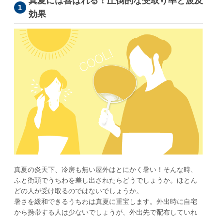
真夏には喜ばれる！圧倒的な受取り率と波及
学校(運動会・文化祭)
効果
うちわコラム
HOW TO うちわ作り
デザインのコツ
うちわ広告について
グループサイト
レスタス
名入れカレンダー製作所
封筒印刷製作所
名入れタオル製作所
真夏の炎天下、冷房も無い屋外はとにかく暑い！そんな時、
ふと街頭でうちわを差し出されたらどうでしょうか。ほとん
印鑑・ゴム印製作所
どの人が受け取るのではないでしょうか。
お名前シール製作所
暑さを緩和できるうちわは真夏に重宝します。外出時に自宅
から携帯する人は少ないでしょうが、外出先で配布していれ