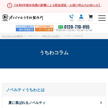
【令和8年熊本地震の影響による配送遅延・お届け停止のお知らせ】
0120-710-855
平日9:30〜12:00／13:30〜17:30
オリジナルうちわ製作所
うちわコラム
HOW TO うちわ作り
ノベルティうちわとは
うちわコラム
うちわ商品一覧
スタンダードうちわ
ポリうちわ（Mサイズ）
ポリうちわ（Sサイズ）
ノベルティうちわとは
ポリうちわ（XSサイズ）
夏に喜ばれるノベルティ
伝統⽵うちわ