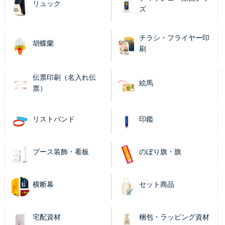
リュック
ズ
チラシ・フライヤー印
胡蝶蘭
刷
伝票印刷（名入れ伝
絵馬
票）
リストバンド
印鑑
ブース装飾・看板
のぼり旗・旗
横断幕
セット商品
宅配資材
梱包・ラッピング資材