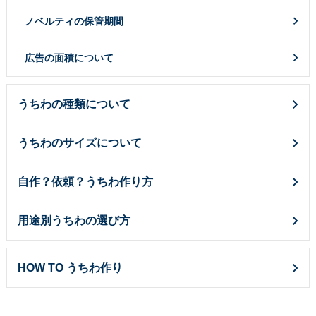
伝統⽵うちわ（オリジナル）
ノベルティの保管期間
きらめきうちわ（Mサイズ）
広告の面積について
クリアうちわ（Mサイズ）
紙うちわ
うちわの種類について
紙うちわ 丸
うちわのサイズについて
紙うちわ ハート型
紙うちわ ユニフォーム型
自作？依頼？うちわ作り方
紙うちわ パンダ・くま型
用途別うちわの選び方
紙うちわ ネコ・イヌ型
エコ紙うちわ（レギュラー）
HOW TO うちわ作り
エコ紙うちわ（ジュニア）
エコ紙うちわ（オリジナル）