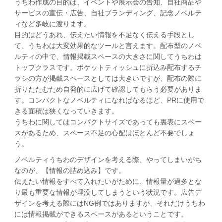
うちわ作成の目的は、イベントや展示会の告知、自社商品や
サービスの宣伝・広告、自社ブランディング、記念ノベルテ
ィなど多岐に渡ります。
目的はどうあれ、伝えたい情報を不足なく伝える手段とし
て、うちわは大変効果的なツールと言えます。配布型のノベ
ルティの中で、情報掲載スペースの大きさに関してうちわは
トップクラスです。ポケットティッシュに折込み配布するチ
ラシの方が掲載スペースとしては大きいですが、配布の際に
折りたたむため自発的に広げて確認してもらう必要がありま
す。コンパクトなノベルティになればなるほど、PRに使用で
きる面積は狭くなっていきます。
うちわに関してはコンパクトサイズであっても裏表にスペー
スがあるため、スペース不足の心配はほとんど不要でしょ
う。
ノベルティうちわのデザインを考える際、やってしまいがち
なのが、【情報の詰め込み】です。
伝えたい情報をすべて入れたいがために、情報量が過多とな
り最も重要な情報が埋没してしまうという状況です。広告デ
ザインを考える際にはNG例ではありますが、それだけうちわ
には情報掲載ができるスペースがあるということです。