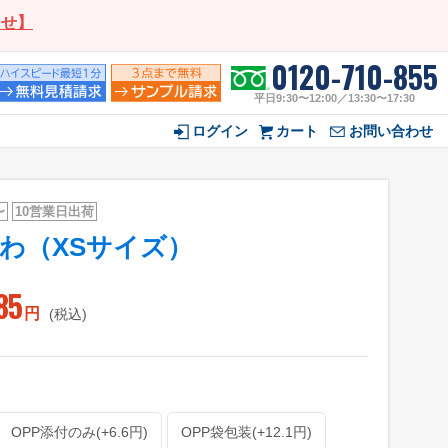
らせ】
0120-710-855
平日9:30〜12:00／13:30〜17:30
ログイン
カート
お問い合わせ
〜
10営業日出荷
わ（XSサイズ）
85
円
(税込)
OPP添付のみ(+6.6円)
OPP袋包装(+12.1円)