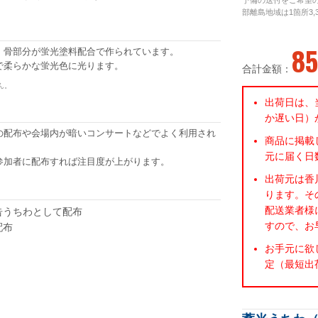
予備の送付をご希望
部離島地域は1箇所3,
85
。骨部分が蛍光塗料配合で作られています。
で柔らかな蛍光色に光ります。
合計金額：
ん。
出荷日は、
か遅い日）
の配布や会場内が暗いコンサートなどでよく利用され
商品に掲載
元に届く日
参加者に配布すれば注目度が上がります。
出荷元は香
ります。そ
配送業者様
告うちわとして配布
すので、お
配布
お手元に欲
定（最短出