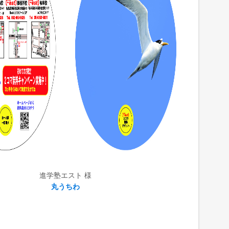
進学塾エスト 様
丸うちわ