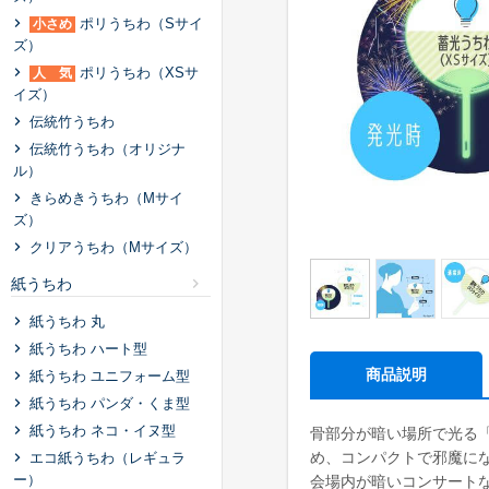
ポリうちわ（Sサイ
小さめ
ズ）
ポリうちわ（XSサ
人 気
イズ）
伝統⽵うちわ
伝統⽵うちわ（オリジナ
ル）
きらめきうちわ（Mサイ
ズ）
クリアうちわ（Mサイズ）
紙うちわ
紙うちわ 丸
紙うちわ ハート型
商品説明
紙うちわ ユニフォーム型
紙うちわ パンダ・くま型
紙うちわ ネコ・イヌ型
骨部分が暗い場所で光る
め、コンパクトで邪魔に
エコ紙うちわ（レギュラ
ー）
会場内が暗いコンサート