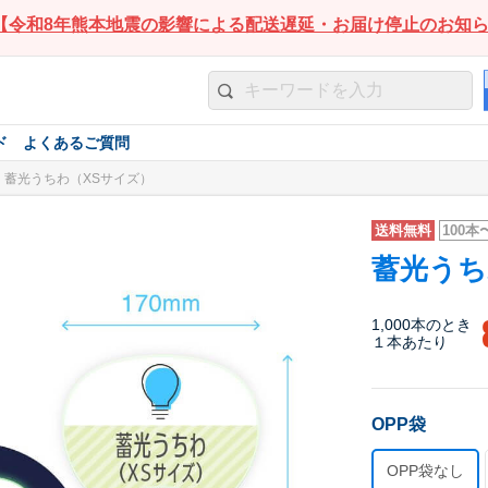
【令和8年熊本地震の影響による配送遅延・お届け停止のお知
ド
よくあるご質問
蓄光うちわ（XSサイズ）
送料無料
100本
蓄光うち
1,000本のとき
１本あたり
OPP袋
OPP袋なし