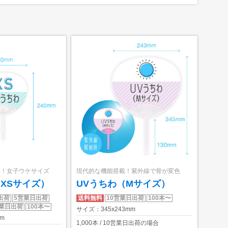
め！女子ウケサイズ
現代的な機能搭載！紫外線で骨が変色
XSサイズ）
UVうちわ（Mサイズ）
出荷
5営業日出荷
送料無料
10営業日出荷
100本〜
営業日出荷
100本〜
サイズ：345x243mm
m
1,000
本 / 10営業日出荷の場合