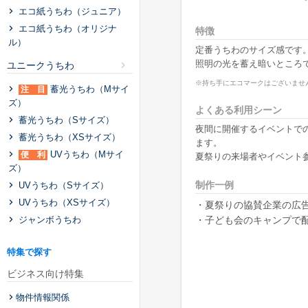
エコ紙うちわ（ジュニア）
エコ紙うちわ（オリジナ
特徴
ル）
定番うちわのサイズ感です
照明の光を蓄え暗いところ
ユニークうちわ
※持ち手にエコマークはございませ
蓄光うちわ（Mサイ
注 目
ズ）
よくある利用シーン
蓄光うちわ（Sサイズ）
夜間に開催するイベントで
蓄光うちわ（XSサイズ）
ます。
UVうちわ（Mサイ
便 利
夏祭りの来場者やイベント
ズ）
制作一例
UVうちわ（Sサイズ）
UVうちわ（XSサイズ）
・夏祭りの協賛企業の広
ジャンボうちわ
・子ども会のキャンプで
特集で探す
ビジネス向け特集
物件情報関係