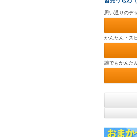
蓄光うちわ（
思い通りのデザイン
かんたん・ス
誰でもかんたん