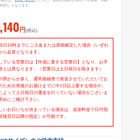
の場合は、
お問い合わせ
ください。送料は1箇所1,100円（北海道・沖縄・一
300円）となります。
,140
円
(税込)
当日10時までにご入金または原稿確定した場合（いずれ
から起算となります。
している営業日は【作成に要する営業日】となり、お手
数とは異なります。（営業日は土日祝日を除きます）
川県からが多く、通常路線便で発送させていただいてお
のため出荷後のお届けまでに中1日以上要する場合や、
によって土日祝日の運送を行っていない場合がございま
早めにご検討下さい。
しいお日にちが決まっている場合は、追加料金で日付指
荷後翌日以降の指定）が可能です。