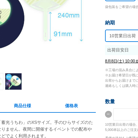
袋包装をご希望の場
納期
10営業日出荷
出荷目安日
工場の混み具合に
お届け希望日が既
出荷からお届けまで
連絡もしくは購入時
数量
商品仕様
価格表
「蓄光うちわ」のXSサイズ。手のひらサイズのた
10営業日出荷の場合、
なりません。夜間に開催するイベントでの配布や
5,000本以上のご注
などでよく利用されます。