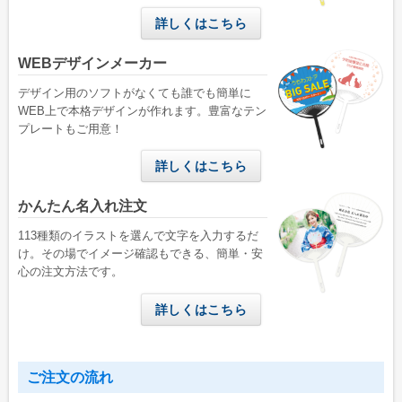
学校(運動会・文化祭)
詳しくはこちら
うちわコラム
WEBデザインメーカー
HOW TO うちわ作り
デザイン用のソフトがなくても誰でも簡単に
デザインのコツ
WEB上で本格デザインが作れます。豊富なテン
プレートもご用意！
うちわ広告について
詳しくはこちら
グループサイト
かんたん名入れ注文
レスタス
113種類のイラストを選んで文字を入力するだ
名入れカレンダー製作所
け。その場でイメージ確認もできる、簡単・安
心の注文方法です。
封筒印刷製作所
名入れタオル製作所
詳しくはこちら
印鑑・ゴム印製作所
お名前シール製作所
ご注文の流れ