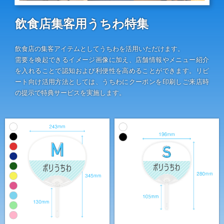
伝統⽵うちわ（オリジナル）
飲食店集客用うちわ特集
きらめきうちわ（Mサイズ）
クリアうちわ（Mサイズ）
飲食店の集客アイテムとしてうちわを活用いただけます。
需要を喚起できるイメージ画像に加え、店舗情報やメニュー紹介
を入れることで認知および利便性を高めることができます。リピ
紙うちわ
ート向け活用方法としては、うちわにクーポンを印刷しご来店時
紙うちわ 丸
の提示で特典サービスを実施します。
紙うちわ ハート型
紙うちわ ユニフォーム型
紙うちわ パンダ・くま型
紙うちわ ネコ・イヌ型
エコ紙うちわ（レギュラー）
エコ紙うちわ（ジュニア）
エコ紙うちわ（オリジナル）