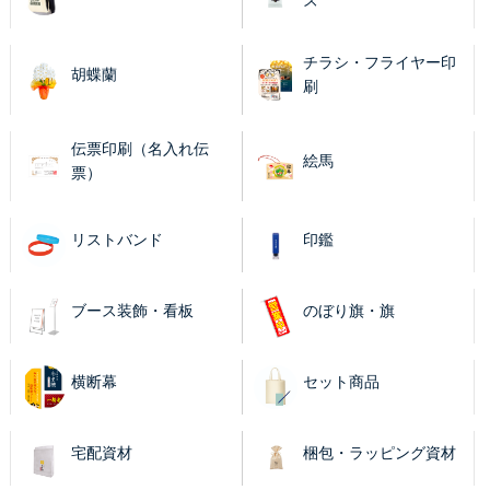
ズ
チラシ・フライヤー印
胡蝶蘭
刷
伝票印刷（名入れ伝
絵馬
票）
リストバンド
印鑑
ブース装飾・看板
のぼり旗・旗
横断幕
セット商品
宅配資材
梱包・ラッピング資材