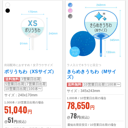
ご利用ガイド
初めてのお客様
ご注文の流れ
完全データ入稿(ai形式)について
WEBデザインメーカーについて
かんたん名入れ注文について
街頭配布におすすめ！女子ウケサイズ
ラメ入りでキラリと目立つ
配送・送料について
ポリうちわ（XSサイズ）
きらめきうちわ（Mサイ
ズ）
納期について
送料無料
3営業日出荷
5営業日出荷
7営業日出荷
送料無料
10営業日出荷
100本〜
10営業日出荷
100本〜
お支払いについて
サイズ：345x243mm
サイズ：240x170mm
1,000
本 / 10営業日出荷の場合
返品・交換・キャンセルについて
78,650
1,000
本 / 10営業日出荷の場合
51,040
円
よくあるご質問
円
78
51
@
円
(税込)
お役立ちブログ
@
円
(税込)
最短出荷目安日 / 10営業日出荷の場合