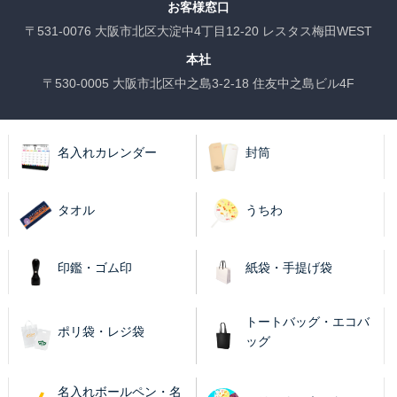
お客様窓口
〒531-0076 大阪市北区大淀中4丁目12-20 レスタス梅田WEST
本社
〒530-0005 大阪市北区中之島3-2-18 住友中之島ビル4F
名入れカレンダー
封筒
タオル
うちわ
印鑑・ゴム印
紙袋・手提げ袋
トートバッグ・エコバ
ポリ袋・レジ袋
ッグ
名入れボールペン・名