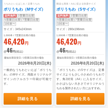
うちわといえばこれ！定番うちわ
郵送も簡単！A4に収まる快適サイズ
ユニークうちわ
ポリうちわ（Mサイズ）
ポリうちわ（Sサイズ）
蓄光うちわ（Mサイズ）
送料無料
3営業日出荷
送料無料
3営業日出荷
5営業日出荷
7営業日出荷
5営業日出荷
7営業日出荷
蓄光うちわ（Sサイズ）
100本〜
100本〜
サイズ：345x243mm
サイズ：280x196mm
蓄光うちわ（XSサイズ）
1,000
本 / 7営業日出荷の場合
1,000
本 / 7営業日出荷の場合
46,420
46,420
UVうちわ（Mサイズ）
円
円
46
46
UVうちわ（Sサイズ）
@
円
(税込)
@
円
(税込)
最短出荷目安日 / 3営業日出荷の場合
最短出荷目安日 / 3営業日出荷の場合
UVうちわ（XSサイズ）
2026年8月20日(木)
2026年8月20日(木)
ジャンボうちわ
一般的なうちわといえば「ポリうち
「ポリうちわ」のSサイズは、定番
わ」のMサイズ。両面オリジナルデ
サイズよりも少し小さめのうちわで
お問い合わせ
ザインのフルカラー印刷が可能で
す。角2封筒（A4）に入るサイズ。
す。
かさばらない大きさでオリジナルう
お問い合わせフォーム
ちわを製作されたい方におすすめ。
サンプル請求フォーム
詳細を見る
詳細を見る
見積請求フォーム