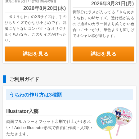
最短出荷目安日 / 3営業日出荷の場合
2026年8月31日(月)
特集で探す
2026年8月20日(木)
骨部分にラメが入ってる「きらめき
ビジネス向け特集
「ポリうちわ」のXSサイズは、手の
うちわ」のMサイズ。透け感がある
ひらサイズでかなり小さめです。邪
ので通常のカラー骨より柔らかい色
物件情報関係
魔にならないコンパクトなオリジナ
合いに仕上がり、単色よりも涼しげ
ルうちわなら、このサイズがぴった
でオシャレ感が増します。
各種展示会用
り。
大学法人・専門学校
詳細を見る
詳細を見る
飲食店集客用
暑中見舞いご挨拶
ご利用ガイド
イベント向け特集
うちわの作り方は3種類
無地うちわ
スポーツ応援うちわ
Illustrator入稿
町内会のお祭りうちわ
両面フルカラーオフセット印刷で仕上がりきれ
い！Adobe Illustrator形式で自由に作成・入稿い
こども向けイベント
ただきます。