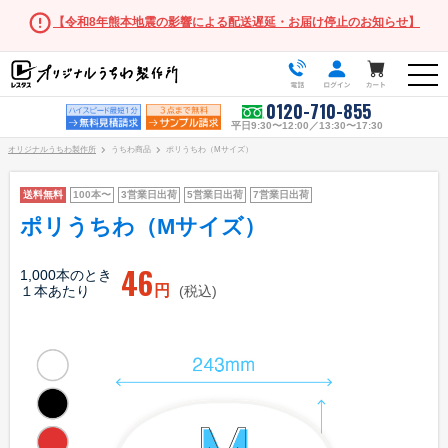
【令和8年熊本地震の影響による配送遅延・お届け停止のお知らせ】
0120-710-855
平日9:30〜12:00／13:30〜17:30
オリジナルうちわ製作所
うちわ商品
ポリうちわ（Mサイズ）
送料無料
100本〜
3営業日出荷
5営業日出荷
7営業日出荷
ポリうちわ（Mサイズ）
うちわ商品一覧
46
1,000本のとき
円
１本あたり
(税込)
スタンダードうちわ
ポリうちわ（Mサイズ）
ポリうちわ（Sサイズ）
ポリうちわ（XSサイズ）
伝統⽵うちわ