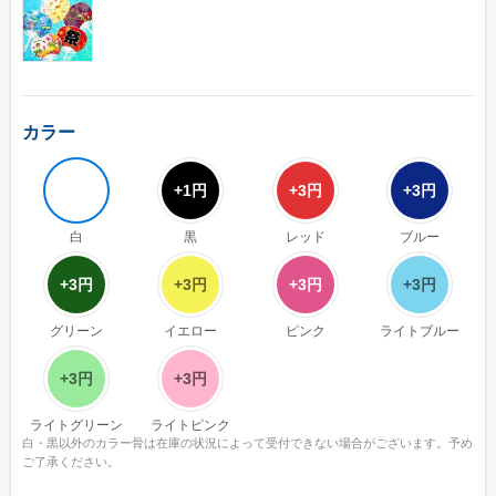
ユニークうちわ
蓄光うちわ（Mサイズ）
蓄光うちわ（Sサイズ）
カラー
蓄光うちわ（XSサイズ）
UVうちわ（Mサイズ）
+1円
+3円
+3円
UVうちわ（Sサイズ）
白
黒
レッド
ブルー
UVうちわ（XSサイズ）
+3円
+3円
+3円
+3円
ジャンボうちわ
グリーン
イエロー
ピンク
ライトブルー
お問い合わせ
+3円
+3円
お問い合わせフォーム
ライトグリーン
ライトピンク
サンプル請求フォーム
白・黒以外のカラー骨は在庫の状況によって受付できない場合がございます。予め
ご了承ください。
見積請求フォーム