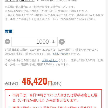
特集で探す
工場の混み具合により納期が前後する場合がございます。
お届け希望日が既にお決まりの場合は、必ず事前にご相談ください。
ビジネス向け特集
出荷からお届けまでに2～3営業日かかる場合がございます。到着希望日がある場合
は、事前にご連絡もしくは購入時にカートページの備考欄にご記入ください。
物件情報関係
各種展示会用
数量
大学法人・専門学校
本
飲食店集客用
7営業日出荷の場合、100本から20,000本まで100本単位でご注文いただけます。
20,000本以上のご注文につきましては、
お問い合わせ
ください。
暑中見舞いご挨拶
予備の送付をご希望の場合は、
お問い合わせ
ください。送料は1箇所1,100円（北海
道・沖縄・一部離島地域は1箇所3,300円）となります。
イベント向け特集
無地うちわ
46,420
円
スポーツ応援うちわ
合計金額：
(税込)
町内会のお祭りうちわ
出荷日は、当日10時までにご入金または原稿確定した場
こども向けイベント
合（いずれか遅い日）から起算となります。
商品に掲載している営業日は【作成に要する営業日】と