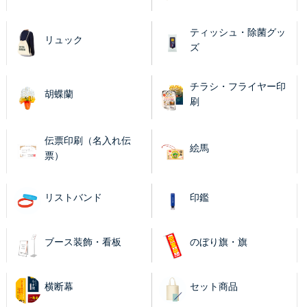
ティッシュ・除菌グッ
リュック
ズ
チラシ・フライヤー印
胡蝶蘭
刷
伝票印刷（名入れ伝
絵馬
票）
リストバンド
印鑑
ブース装飾・看板
のぼり旗・旗
横断幕
セット商品