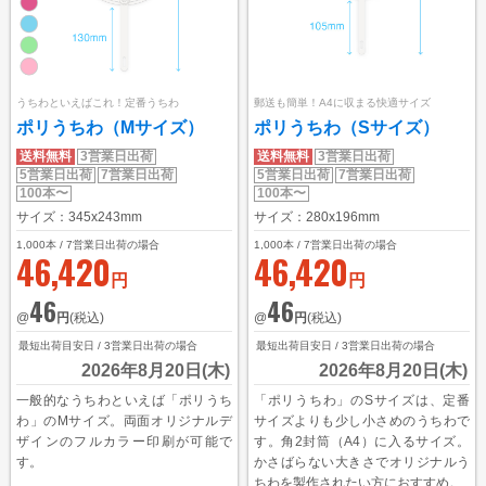
うちわといえばこれ！定番うちわ
郵送も簡単！A4に収まる快適サイズ
ポリうちわ（Mサイズ）
ポリうちわ（Sサイズ）
送料無料
3営業日出荷
送料無料
3営業日出荷
5営業日出荷
7営業日出荷
5営業日出荷
7営業日出荷
100本〜
100本〜
サイズ：345x243mm
サイズ：280x196mm
1,000
本 / 7営業日出荷の場合
1,000
本 / 7営業日出荷の場合
46,420
46,420
円
円
46
46
@
円
(税込)
@
円
(税込)
最短出荷目安日 / 3営業日出荷の場合
最短出荷目安日 / 3営業日出荷の場合
2026年8月20日(木)
2026年8月20日(木)
一般的なうちわといえば「ポリうち
「ポリうちわ」のSサイズは、定番
わ」のMサイズ。両面オリジナルデ
サイズよりも少し小さめのうちわで
ザインのフルカラー印刷が可能で
す。角2封筒（A4）に入るサイズ。
す。
かさばらない大きさでオリジナルう
ちわを製作されたい方におすすめ。