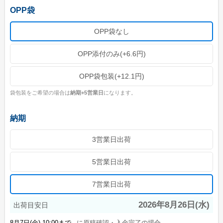
OPP袋
ご利用ガイド
初めてのお客様
OPP袋なし
ご注文の流れ
OPP添付のみ(+6.6円)
完全データ入稿(ai形式)について
OPP袋包装(+12.1円)
WEBデザインメーカーについて
袋包装をご希望の場合は
納期+5営業日
になります。
かんたん名入れ注文について
納期
配送・送料について
納期について
3営業日出荷
お支払いについて
5営業日出荷
返品・交換・キャンセルについて
7営業日出荷
よくあるご質問
2026年8月26日(水)
出荷目安日
お役立ちブログ
に原稿確認・入金完了の場合