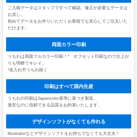
ご入稿データはスタッフですべて確認。修正が必要なデータは
お戻し。
初めてデータをお作りいただくお客様でも安心してご注文いた
だけます。
両面カラー印刷
うちわは両面フルカラー印刷！* オフセット印刷なので仕上が
りも明瞭でキレイ。
*名入れ竹うちわ除く
印刷はすべて国内生産
うちわの印刷はJapancolor基準に基づき製造。
激安なのに信頼できる品質をお約束いたします。
デザインソフトがなくても作れる
Illustratorなどデザインソフトをお持ちでなくても大丈夫！