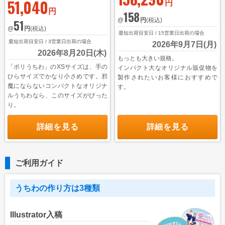
51,040
円
円
158
@
円
(税込)
51
@
円
(税込)
最短出荷目安日 / 15営業日出荷の場合
最短出荷目安日 / 3営業日出荷の場合
2026年9月7日(月)
2026年8月20日(木)
もっとも大きい規格。
「ポリうちわ」のXSサイズは、手の
インパクト大なオリジナル販促物を
ひらサイズでかなり小さめです。邪
製作されたいお客様におすすめで
魔にならないコンパクトなオリジナ
す。
ルうちわなら、このサイズがぴった
り。
詳細を見る
詳細を見る
ご利用ガイド
うちわの作り方は3種類
Illustrator入稿