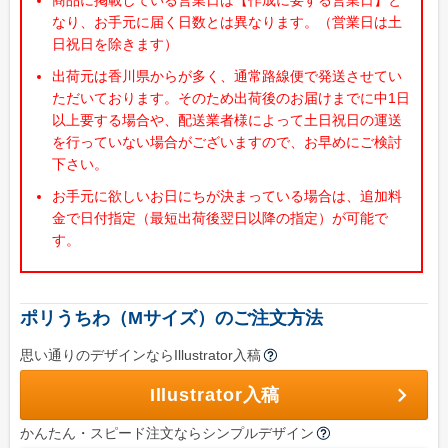
学校(運動会・文化祭)
なり、お手元に届く日数とは異なります。（営業日は土
日祝日を除きます）
うちわコラム
出荷元は香川県からが多く、通常路線便で発送させてい
HOW TO うちわ作り
ただいております。そのため出荷後のお届けまでに中1日
デザインのコツ
以上要する場合や、配送業者様によって土日祝日の運送
を行っていない場合がございますので、お早めにご検討
うちわ広告について
下さい。
お手元に欲しいお日にちが決まっている場合は、追加料
グループサイト
金で日付指定（最短出荷後翌日以降の指定）が可能で
レスタス
す。
名入れカレンダー製作所
封筒印刷製作所
ポリうちわ（Mサイズ）のご注文方法
名入れタオル製作所
思い通りのデザインならIllustrator入稿
印鑑・ゴム印製作所
Illustrator入稿
お名前シール製作所
かんたん・スピード注文ならシンプルデザイン