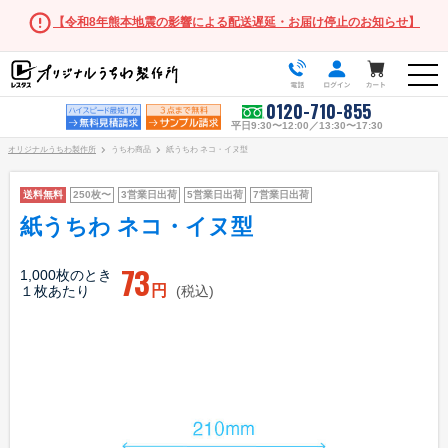
【令和8年熊本地震の影響による配送遅延・お届け停止のお知らせ】
0120-710-855
平日9:30〜12:00／13:30〜17:30
オリジナルうちわ製作所
うちわ商品
紙うちわ ネコ・イヌ型
送料無料
250枚〜
3営業日出荷
5営業日出荷
7営業日出荷
紙うちわ ネコ・イヌ型
うちわ商品一覧
73
1,000枚のとき
円
１枚あたり
(税込)
スタンダードうちわ
ポリうちわ（Mサイズ）
ポリうちわ（Sサイズ）
ポリうちわ（XSサイズ）
伝統⽵うちわ