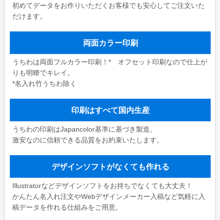
初めてデータをお作りいただくお客様でも安心してご注文いた
だけます。
両面カラー印刷
うちわは両面フルカラー印刷！* オフセット印刷なので仕上が
りも明瞭でキレイ。
*名入れ竹うちわ除く
印刷はすべて国内生産
うちわの印刷はJapancolor基準に基づき製造。
激安なのに信頼できる品質をお約束いたします。
デザインソフトがなくても作れる
Illustratorなどデザインソフトをお持ちでなくても大丈夫！
かんたん名入れ注文やWebデザインメーカー入稿など気軽に入
稿データを作れる仕組みをご用意。