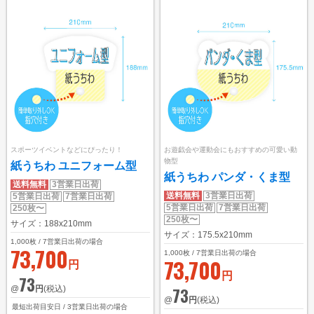
スポーツイベントなどにぴったり！
お遊戯会や運動会にもおすすめの可愛い動
物型
紙うちわ ユニフォーム型
紙うちわ パンダ・くま型
送料無料
3営業日出荷
送料無料
3営業日出荷
5営業日出荷
7営業日出荷
5営業日出荷
7営業日出荷
250枚〜
250枚〜
サイズ：188x210mm
サイズ：175.5x210mm
1,000
枚 / 7営業日出荷の場合
73,700
1,000
枚 / 7営業日出荷の場合
73,700
円
円
73
@
円
(税込)
73
@
円
(税込)
最短出荷目安日 / 3営業日出荷の場合