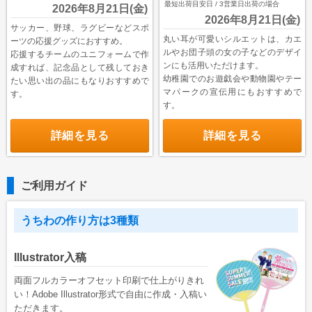
最短出荷目安日 / 3営業日出荷の場合
2026年8月21日(金)
2026年8月21日(金)
サッカー、野球、ラグビーなどスポ
丸い耳が可愛いシルエットは、カエ
ーツの応援グッズにおすすめ。
ルやお団子頭の女の子などのデザイ
応援するチームのユニフォームで作
ンにも活用いただけます。
成すれば、記念品として残しておき
幼稚園でのお遊戯会や動物園やテー
たい思い出の品にもなりおすすめで
マパークの宣伝用にもおすすめで
す。
す。
詳細を見る
詳細を見る
ご利用ガイド
うちわの作り方は3種類
Illustrator入稿
両面フルカラーオフセット印刷で仕上がりきれ
い！Adobe Illustrator形式で自由に作成・入稿い
ただきます。