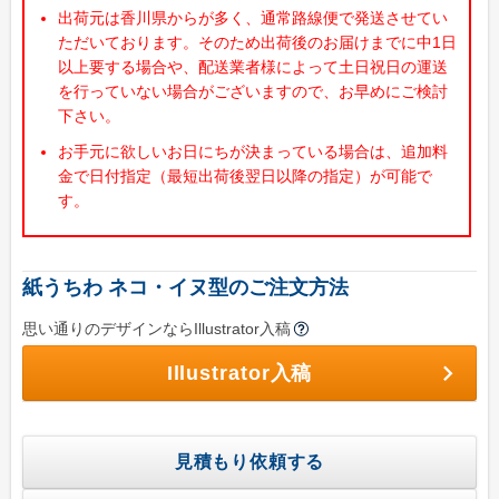
出荷元は香川県からが多く、通常路線便で発送させてい
特集で探す
ただいております。そのため出荷後のお届けまでに中1日
ビジネス向け特集
以上要する場合や、配送業者様によって土日祝日の運送
を行っていない場合がございますので、お早めにご検討
物件情報関係
下さい。
各種展示会用
お手元に欲しいお日にちが決まっている場合は、追加料
大学法人・専門学校
金で日付指定（最短出荷後翌日以降の指定）が可能で
す。
飲食店集客用
暑中見舞いご挨拶
紙うちわ ネコ・イヌ型のご注文方法
イベント向け特集
思い通りのデザインならIllustrator入稿
無地うちわ
Illustrator入稿
スポーツ応援うちわ
町内会のお祭りうちわ
見積もり依頼する
こども向けイベント