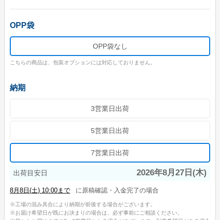
ユニークうちわ
OPP袋
蓄光うちわ（Mサイズ）
OPP袋なし
蓄光うちわ（Sサイズ）
こちらの商品は、包装オプションには対応しておりません。
蓄光うちわ（XSサイズ）
UVうちわ（Mサイズ）
納期
UVうちわ（Sサイズ）
3営業日出荷
UVうちわ（XSサイズ）
5営業日出荷
ジャンボうちわ
7営業日出荷
お問い合わせ
2026年8月27日(木)
出荷目安日
お問い合わせフォーム
に原稿確認・入金完了の場合
サンプル請求フォーム
工場の混み具合により納期が前後する場合がございます。
見積請求フォーム
お届け希望日が既にお決まりの場合は、必ず事前にご相談ください。