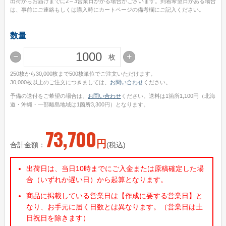
出荷からお届けまでに2～3営業日かかる場合がございます。到着希望日がある場合
は、事前にご連絡もしくは購入時にカートページの備考欄にご記入ください。
ご利用ガイド
初めてのお客様
数量
ご注文の流れ
枚
完全データ入稿(ai形式)について
250枚から30,000枚まで500枚単位でご注文いただけます。
30,000枚以上のご注文につきましては、
お問い合わせ
ください。
WEBデザインメーカーについて
予備の送付をご希望の場合は、
お問い合わせ
ください。送料は1箇所1,100円（北海
かんたん名入れ注文について
道・沖縄・一部離島地域は1箇所3,300円）となります。
配送・送料について
73,700
納期について
円
合計金額：
(税込)
お支払いについて
出荷日は、当日10時までにご入金または原稿確定した場
返品・交換・キャンセルについて
合（いずれか遅い日）から起算となります。
よくあるご質問
商品に掲載している営業日は【作成に要する営業日】と
なり、お手元に届く日数とは異なります。（営業日は土
お役立ちブログ
日祝日を除きます）