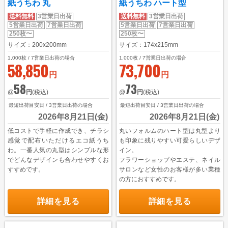
紙うちわ 丸
紙うちわ ハート型
送料無料
3営業日出荷
送料無料
3営業日出荷
5営業日出荷
7営業日出荷
5営業日出荷
7営業日出荷
250枚〜
250枚〜
サイズ：200x200mm
サイズ：174x215mm
1,000
枚 / 7営業日出荷の場合
1,000
枚 / 7営業日出荷の場合
58,850
73,700
円
円
58
73
@
円
(税込)
@
円
(税込)
最短出荷目安日 / 3営業日出荷の場合
最短出荷目安日 / 3営業日出荷の場合
2026年8月21日(金)
2026年8月21日(金)
低コストで手軽に作成でき、チラシ
丸いフォルムのハート型は丸型より
感覚で配布いただけるエコ紙うち
も印象に残りやすい可愛らしいデザ
わ。一番人気の丸型はシンプルな形
イン。
でどんなデザインも合わせやすくお
フラワーショップやエステ、ネイル
すすめです。
サロンなど女性のお客様が多い業種
の方におすすめです。
詳細を見る
詳細を見る