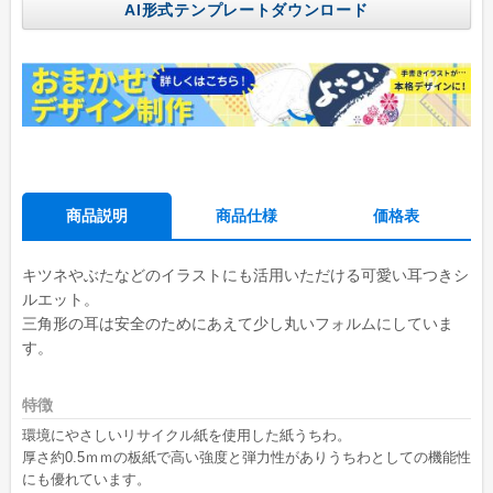
学校(運動会・文化祭)
AI形式テンプレートダウンロード
うちわコラム
HOW TO うちわ作り
デザインのコツ
うちわ広告について
商品説明
商品仕様
価格表
グループサイト
レスタス
キツネやぶたなどのイラストにも活用いただける可愛い耳つきシ
名入れカレンダー製作所
ルエット。
三角形の耳は安全のためにあえて少し丸いフォルムにしていま
封筒印刷製作所
す。
名入れタオル製作所
特徴
印鑑・ゴム印製作所
環境にやさしいリサイクル紙を使用した紙うちわ。
お名前シール製作所
厚さ約0.5ｍｍの板紙で高い強度と弾力性がありうちわとしての機能性
にも優れています。