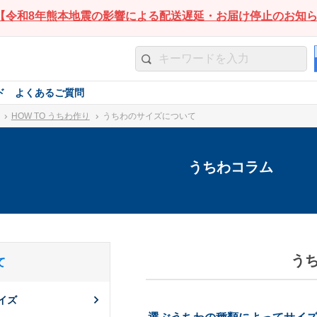
【令和8年熊本地震の影響による配送遅延・お届け停止のお知
ド
よくあるご質問
ム
HOW TO うちわ作り
うちわのサイズについて
うちわコラム
う
て
イズ