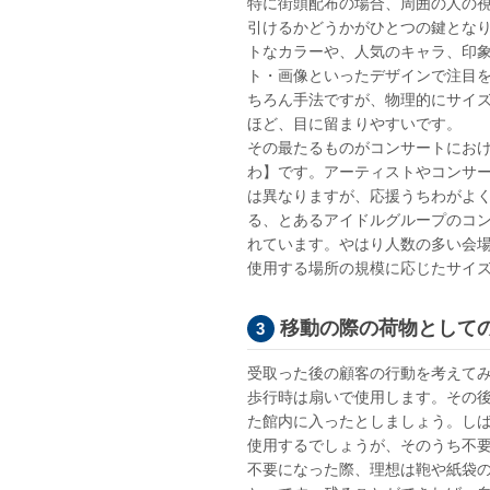
特に街頭配布の場合、周囲の人の
引けるかどうかがひとつの鍵とな
トなカラーや、人気のキャラ、印
ト・画像といったデザインで注目
ちろん手法ですが、物理的にサイ
ほど、目に留まりやすいです。
その最たるものがコンサートにお
わ】です。アーティストやコンサ
は異なりますが、応援うちわがよ
る、とあるアイドルグループのコ
れています。やはり人数の多い会
使用する場所の規模に応じたサイ
移動の際の荷物として
受取った後の顧客の行動を考えて
歩行時は扇いで使用します。その
た館内に入ったとしましょう。し
使用するでしょうが、そのうち不
不要になった際、理想は鞄や紙袋