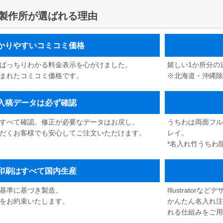
製作所が選ばれる理由
かりやすいコミコミ価格
ばっちりわかる料金表示を心がけました。
嬉しい1か所分の
まれたコミコミ価格です。
※北海道・沖縄
入稿データは必ず確認
すべて確認。修正が必要なデータはお戻し。
うちわは両面フル
だくお客様でも安心してご注文いただけます。
レイ。
*名入れ竹うちわ
印刷はすべて国内生産
lor基準に基づき製造。
Illustrato
をお約束いたします。
かんたん名入れ注
れる仕組みをご