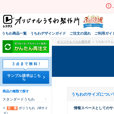
うちわ商品一覧
うちわデザインガイド
ご注文の流れ
ご利用ガイ
オリジナルうちわ製作所
うちわコラ
サンプル請求はこち
ら
商品の種類で探す
うちわのサイズについ
スタンダードうちわ
情報スペースとしてのサ
ポリうちわ（Mサイ
定 番
ズ）