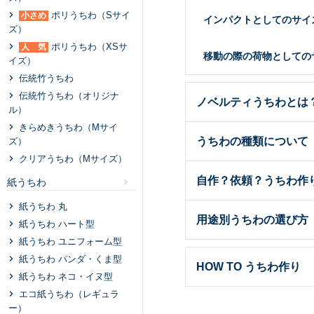
ポリうちわ（Sサイ
小さめ
インパクトとしてのサイ
ズ）
ポリうちわ（XSサ
人 気
移動の際の荷物としての
イズ）
伝統⽵うちわ
伝統⽵うちわ（オリジナ
ノベルティうちわとは
ル）
きらめきうちわ（Mサイ
うちわの種類について
ズ）
クリアうちわ（Mサイズ）
自作？依頼？うちわ作
紙うちわ
紙うちわ 丸
用途別うちわの選び方
紙うちわ ハート型
紙うちわ ユニフォーム型
紙うちわ パンダ・くま型
HOW TO うちわ作り
紙うちわ ネコ・イヌ型
エコ紙うちわ（レギュラ
ー）