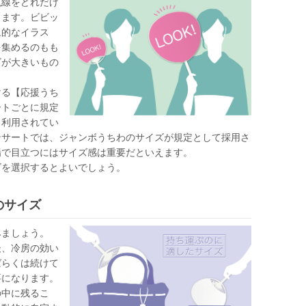
視線をどれだけ
ります。ビビッ
象的なイラス
を集めるのもも
ズが大きいもの
ける【応援うち
ートごとに規定
く利用されてい
ンサートでは、ジャンボうちわのサイズが規定として採用さ
場で目立つにはサイズ感は重要だといえます。
ズを選択するとよいでしょう。
のサイズ
みましょう。
後、冷房の効い
ばらくは続けて
要になります。
の中に残るこ