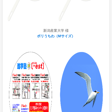
新潟産業大学 様
ポリうちわ（Mサイズ）