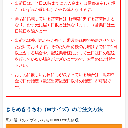
出荷日は、当日10時までにご入金または原稿確定した場
特集で探す
合（いずれか遅い日）から起算となります。
ビジネス向け特集
商品に掲載している営業日は【作成に要する営業日】と
物件情報関係
なり、お手元に届く日数とは異なります。（営業日は土
日祝日を除きます）
各種展示会用
出荷元は香川県からが多く、通常路線便で発送させてい
大学法人・専門学校
ただいております。そのため出荷後のお届けまでに中1日
以上要する場合や、配送業者様によって土日祝日の運送
飲食店集客用
を行っていない場合がございますので、お早めにご検討
暑中見舞いご挨拶
下さい。
お手元に欲しいお日にちが決まっている場合は、追加料
イベント向け特集
金で日付指定（最短出荷後翌日以降の指定）が可能で
す。
無地うちわ
スポーツ応援うちわ
町内会のお祭りうちわ
きらめきうちわ（Mサイズ）のご注文方法
こども向けイベント
思い通りのデザインならIllustrator入稿