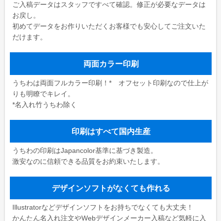
ご入稿データはスタッフですべて確認。修正が必要なデータは
お戻し。
初めてデータをお作りいただくお客様でも安心してご注文いた
だけます。
両面カラー印刷
うちわは両面フルカラー印刷！* オフセット印刷なので仕上が
りも明瞭でキレイ。
*名入れ竹うちわ除く
印刷はすべて国内生産
うちわの印刷はJapancolor基準に基づき製造。
激安なのに信頼できる品質をお約束いたします。
デザインソフトがなくても作れる
Illustratorなどデザインソフトをお持ちでなくても大丈夫！
かんたん名入れ注文やWebデザインメーカー入稿など気軽に入