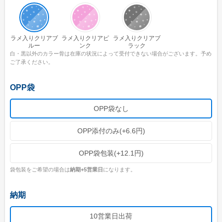
ユニークうちわ
蓄光うちわ（Mサイズ）
ラメ入りクリアブ
ラメ入りクリアピ
ラメ入りクリアブ
ルー
ンク
ラック
蓄光うちわ（Sサイズ）
白・黒以外のカラー骨は在庫の状況によって受付できない場合がございます。予め
ご了承ください。
蓄光うちわ（XSサイズ）
UVうちわ（Mサイズ）
OPP袋
UVうちわ（Sサイズ）
OPP袋なし
UVうちわ（XSサイズ）
OPP添付のみ(+6.6円)
ジャンボうちわ
OPP袋包装(+12.1円)
お問い合わせ
袋包装をご希望の場合は
納期+5営業日
になります。
お問い合わせフォーム
納期
サンプル請求フォーム
見積請求フォーム
10営業日出荷