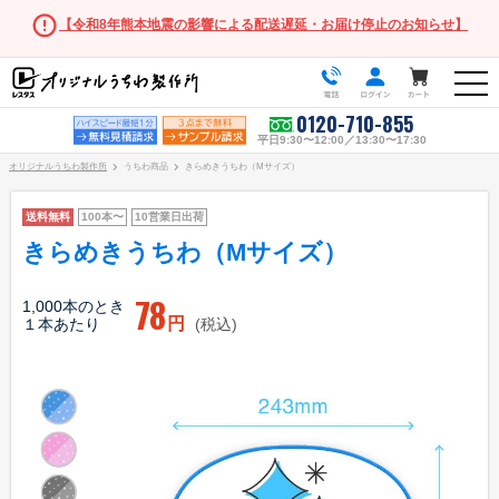
【令和8年熊本地震の影響による配送遅延・お届け停止のお知らせ】
0120-710-855
平日9:30〜12:00／13:30〜17:30
オリジナルうちわ製作所
うちわ商品
きらめきうちわ（Mサイズ）
送料無料
100本〜
10営業日出荷
きらめきうちわ（Mサイズ）
うちわ商品一覧
78
1,000本のとき
円
１本あたり
(税込)
スタンダードうちわ
ポリうちわ（Mサイズ）
ポリうちわ（Sサイズ）
ポリうちわ（XSサイズ）
伝統⽵うちわ