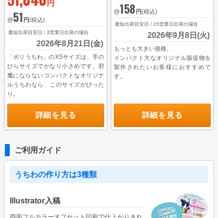
円
158
@
円
(税込)
51
@
円
(税込)
最短出荷目安日 / 15営業日出荷の場合
最短出荷目安日 / 3営業日出荷の場合
2026年9月8日(火)
2026年8月21日(金)
もっとも大きい規格。
「ポリうちわ」のXSサイズは、手の
インパクト大なオリジナル販促物を
ひらサイズでかなり小さめです。邪
製作されたいお客様におすすめで
魔にならないコンパクトなオリジナ
す。
ルうちわなら、このサイズがぴった
り。
詳細を見る
詳細を見る
ご利用ガイド
うちわの作り方は3種類
Illustrator入稿
両面フルカラーオフセット印刷で仕上がりきれ