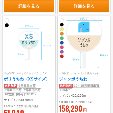
詳細を見る
詳細を見る
街頭配布におすすめ！女子ウケサイズ
一番目立つ！インパクト勝負うちわ
ポリうちわ（XSサイズ）
ジャンボうちわ
送料無料
3営業日出荷
送料無料
10～15営業日出荷
5営業日出荷
7営業日出荷
100本〜
10営業日出荷
100本〜
サイズ：420x295mm
サイズ：240x170mm
1,000
本 / 10～15営業日出荷
158,290
1,000
本 / 10営業日出荷の場合
51,040
円