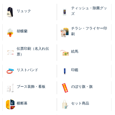
ティッシュ・除菌グッ
リュック
ズ
チラシ・フライヤー印
胡蝶蘭
刷
伝票印刷（名入れ伝
絵馬
票）
リストバンド
印鑑
ブース装飾・看板
のぼり旗・旗
横断幕
セット商品