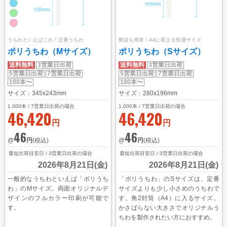
うちわといえばこれ！定番うちわ
郵送も簡単！A4に収まる快適サイズ
ポリうちわ（Mサイズ）
ポリうちわ（Sサイズ）
送料無料
3営業日出荷
送料無料
3営業日出荷
5営業日出荷
7営業日出荷
5営業日出荷
7営業日出荷
100本〜
100本〜
サイズ：345x243mm
サイズ：280x196mm
1,000
本 / 7営業日出荷の場合
1,000
本 / 7営業日出荷の場合
46,420
46,420
円
円
46
46
@
円
(税込)
@
円
(税込)
最短出荷目安日 / 3営業日出荷の場合
最短出荷目安日 / 3営業日出荷の場合
2026年8月21日(金)
2026年8月21日(金)
一般的なうちわといえば「ポリうち
「ポリうちわ」のSサイズは、定番
わ」のMサイズ。両面オリジナルデ
サイズよりも少し小さめのうちわで
ザインのフルカラー印刷が可能で
す。角2封筒（A4）に入るサイズ。
す。
かさばらない大きさでオリジナルう
ちわを製作されたい方におすすめ。