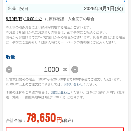
ご利用ガイド
2026年9月1日(火)
出荷目安日
初めてのお客様
に原稿確認・入金完了の場合
工場の混み具合により納期が前後する場合がございます。
ご注文の流れ
お届け希望日が既にお決まりの場合は、必ず事前にご相談ください。
出荷からお届けまでに2～3営業日かかる場合がございます。到着希望日がある場合
完全データ入稿(ai形式)について
は、事前にご連絡もしくは購入時にカートページの備考欄にご記入ください。
WEBデザインメーカーについて
数量
かんたん名入れ注文について
本
配送・送料について
10営業日出荷の場合、100本から20,000本まで100本単位でご注文いただけます。
納期について
20,000本以上のご注文につきましては、
お問い合わせ
ください。
お支払いについて
予備の送付をご希望の場合は、
お問い合わせ
ください。送料は1箇所1,100円（北海
道・沖縄・一部離島地域は1箇所3,300円）となります。
返品・交換・キャンセルについて
78,650
よくあるご質問
円
合計金額：
(税込)
お役立ちブログ