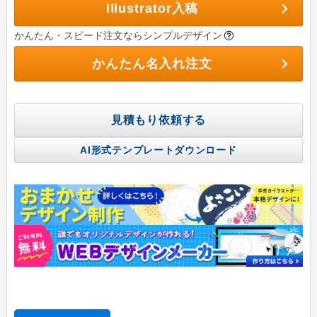
学校(運動会・文化祭)
Illustrator入稿
うちわコラム
かんたん・スピード注文ならシンプルデザイン
HOW TO うちわ作り
かんたん名入れ注文
デザインのコツ
うちわ広告について
見積もり依頼する
グループサイト
AI形式テンプレートダウンロード
レスタス
名入れカレンダー製作所
封筒印刷製作所
名入れタオル製作所
印鑑・ゴム印製作所
お名前シール製作所