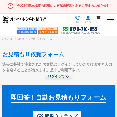
【令和8年熊本地震の影響による配送遅延・お届け停止のお知らせ】
0120-710-855
平日9:30〜12:00／13:30〜17:30
オリジナルうちわ製作所
お見積もり依頼フォーム
お見積もり依頼フォーム
過去に弊社で注文されたお客様はログインしていただけますと入力
うちわ商品一覧
を省略することが出来ます。是非ご利用下さい。
ログインする
スタンダードうちわ
ポリうちわ（Mサイズ）
ポリうちわ（Sサイズ）
即回答！自動お見積もりフォーム
ポリうちわ（XSサイズ）
伝統⽵うちわ
簡単３ステップ