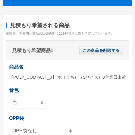
ユニークうちわ
蓄光うちわ（Mサイズ）
見積もり希望される商品
蓄光うちわ（Sサイズ）
※現在、在庫切れ商品の販売再開は2024年5月以降を予定しております。
蓄光うちわ（XSサイズ）
見積もり希望商品1
この商品を削除する
UVうちわ（Mサイズ）
UVうちわ（Sサイズ）
商品名
UVうちわ（XSサイズ）
【POLY_COMPACT_3】 ポリうちわ（Sサイズ）3営業日出荷
ジャンボうちわ
骨色
お問い合わせ
お問い合わせフォーム
OPP袋
サンプル請求フォーム
見積請求フォーム