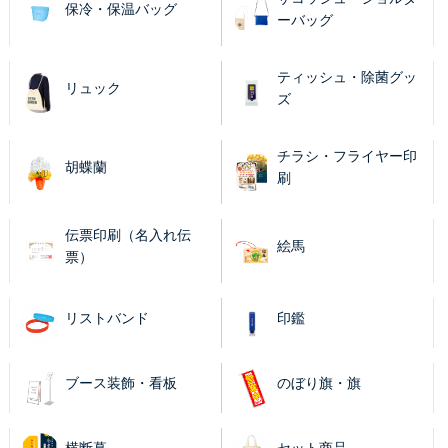
保冷・保温バッグ
ーバッグ
ティッシュ・除菌グッ
リュック
ズ
チラシ・フライヤー印
胡蝶蘭
刷
伝票印刷（名入れ伝
絵馬
票）
リストバンド
印鑑
ブース装飾・看板
のぼり旗・旗