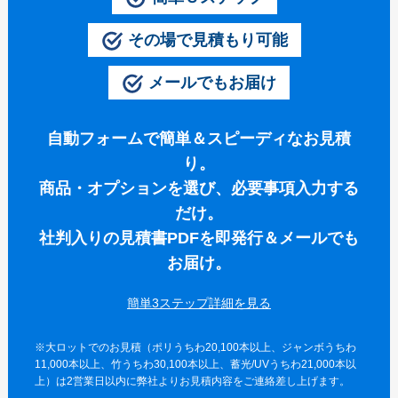
伝統⽵うちわ（オリジナル）
その場で見積もり可能
きらめきうちわ（Mサイズ）
メールでもお届け
クリアうちわ（Mサイズ）
紙うちわ
自動フォームで簡単＆スピーディなお見積
紙うちわ 丸
り。
商品・オプションを選び、必要事項入力する
紙うちわ ハート型
だけ。
紙うちわ ユニフォーム型
社判入りの見積書PDFを即発行＆メールでも
紙うちわ パンダ・くま型
お届け。
紙うちわ ネコ・イヌ型
簡単3ステップ詳細を
エコ紙うちわ（レギュラー）
※大ロットでのお見積（ポリうちわ20,100本以上、ジャンボうちわ
エコ紙うちわ（ジュニア）
11,000本以上、竹うちわ30,100本以上、蓄光/UVうちわ21,000本以
上）は2営業日以内に弊社よりお見積内容をご連絡差し上げます。
エコ紙うちわ（オリジナル）