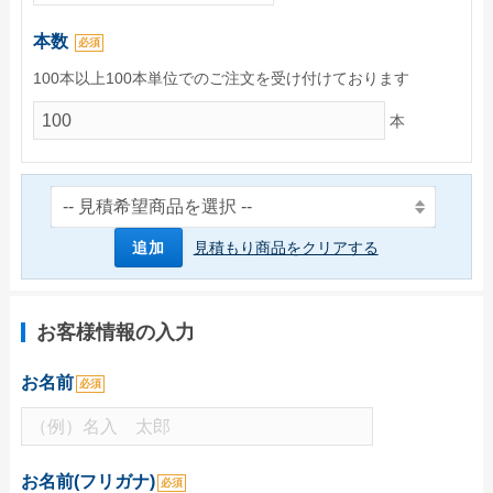
ご利用ガイド
本数
必須
初めてのお客様
100本以上100本単位でのご注文を受け付けております
ご注文の流れ
本
完全データ入稿(ai形式)について
WEBデザインメーカーについて
かんたん名入れ注文について
追加
見積もり商品をクリアする
配送・送料について
納期について
お客様情報の入力
お支払いについて
お名前
返品・交換・キャンセルについて
必須
よくあるご質問
お役立ちブログ
お名前(フリガナ)
必須