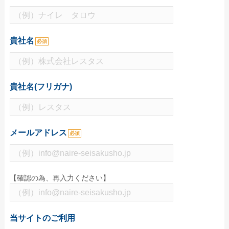
特集で探す
ビジネス向け特集
貴社名
必須
物件情報関係
各種展示会用
大学法人・専門学校
貴社名(フリガナ)
飲食店集客用
暑中見舞いご挨拶
メールアドレス
必須
イベント向け特集
無地うちわ
スポーツ応援うちわ
【確認の為、再入力ください】
町内会のお祭りうちわ
こども向けイベント
当サイトのご利用