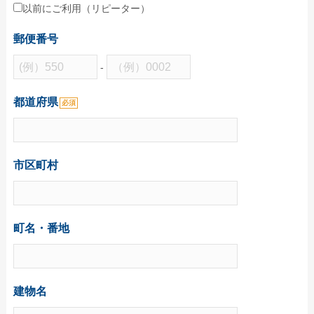
学校(運動会・文化祭)
以前にご利用（リピーター）
うちわコラム
郵便番号
HOW TO うちわ作り
-
デザインのコツ
都道府県
必須
うちわ広告について
グループサイト
レスタス
市区町村
名入れカレンダー製作所
封筒印刷製作所
町名・番地
名入れタオル製作所
印鑑・ゴム印製作所
お名前シール製作所
建物名