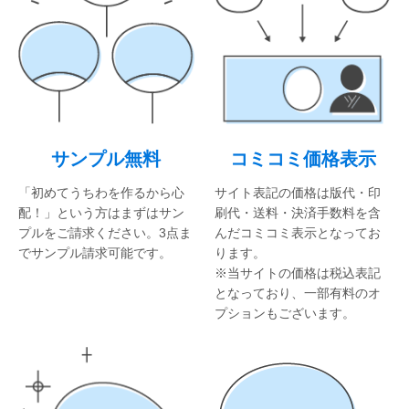
ユニークうちわ
蓄光うちわ（Mサイズ）
蓄光うちわ（Sサイズ）
蓄光うちわ（XSサイズ）
サンプル無料
コミコミ価格表示
UVうちわ（Mサイズ）
UVうちわ（Sサイズ）
「初めてうちわを作るから心
サイト表記の価格は版代・印
配！」という方はまずはサン
刷代・送料・決済手数料を含
UVうちわ（XSサイズ）
プルをご請求ください。3点ま
んだコミコミ表示となってお
でサンプル請求可能です。
ります。
ジャンボうちわ
※当サイトの価格は税込表記
となっており、一部有料のオ
お問い合わせ
プションもございます。
お問い合わせフォーム
サンプル請求フォーム
見積請求フォーム