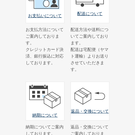
学校(運動会・文化祭)
配送について
うちわコラム
お支払いについて
HOW TO うちわ作り
お支払方法について
配送方法や送料につ
デザインのコツ
ご案内しておりま
いてご案内しており
す。
ます。
うちわ広告について
クレジットカード決
配送は宅配便（ヤマ
済、銀行振込に対応
ト運輸）よりお送り
グループサイト
しております。
させていただきま
す。
レスタス
名入れカレンダー製作所
封筒印刷製作所
名入れタオル製作所
返品・交換について
印鑑・ゴム印製作所
納期について
お名前シール製作所
納期についてご案内
返品・交換について
しております。
ご案内しておりま