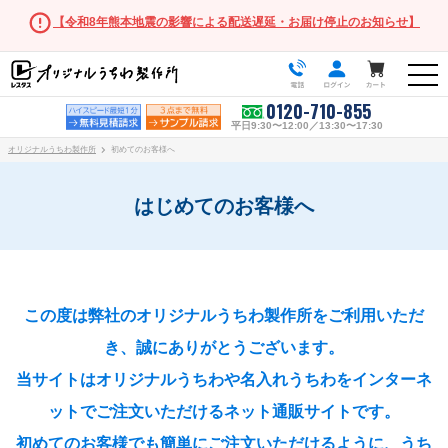
【令和8年熊本地震の影響による配送遅延・お届け停止のお知らせ】
0120-710-855
平日9:30〜12:00／13:30〜17:30
オリジナルうちわ製作所
初めてのお客様へ
はじめてのお客様へ
うちわ商品一覧
スタンダードうちわ
この度は弊社のオリジナルうちわ製作所をご利用いただ
ポリうちわ（Mサイズ）
き、誠にありがとうございます。
ポリうちわ（Sサイズ）
当サイトはオリジナルうちわや名入れうちわをインターネ
ポリうちわ（XSサイズ）
ットでご注文いただけるネット通販サイトです。
伝統⽵うちわ
初めてのお客様でも簡単にご注文いただけるように、うち