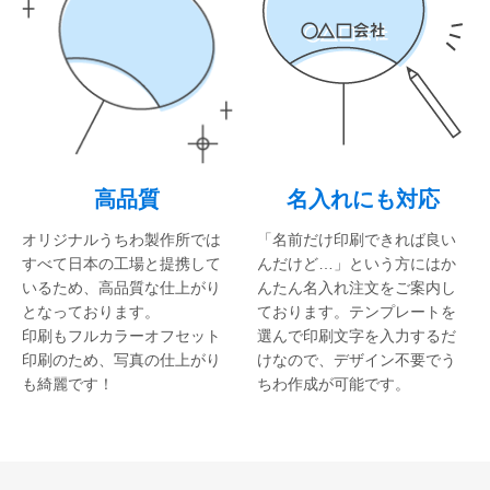
ご利用ガイド
初めてのお客様
ご注文の流れ
完全データ入稿(ai形式)について
WEBデザインメーカーについて
高品質
名入れにも対応
かんたん名入れ注文について
オリジナルうちわ製作所では
「名前だけ印刷できれば良い
すべて日本の工場と提携して
んだけど…」という方にはか
配送・送料について
いるため、高品質な仕上がり
んたん名入れ注文をご案内し
納期について
となっております。
ております。テンプレートを
印刷もフルカラーオフセット
選んで印刷文字を入力するだ
お支払いについて
印刷のため、写真の仕上がり
けなので、デザイン不要でう
返品・交換・キャンセルについて
も綺麗です！
ちわ作成が可能です。
よくあるご質問
お役立ちブログ