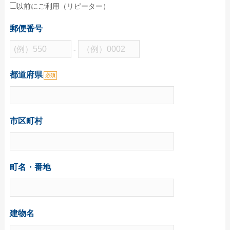
学校(運動会・文化祭)
以前にご利用（リピーター）
うちわコラム
郵便番号
HOW TO うちわ作り
-
デザインのコツ
都道府県
必須
うちわ広告について
グループサイト
レスタス
市区町村
名入れカレンダー製作所
封筒印刷製作所
町名・番地
名入れタオル製作所
印鑑・ゴム印製作所
お名前シール製作所
建物名