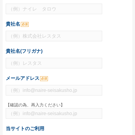
特集で探す
ビジネス向け特集
貴社名
必須
物件情報関係
各種展示会用
大学法人・専門学校
貴社名(フリガナ)
飲食店集客用
暑中見舞いご挨拶
メールアドレス
必須
イベント向け特集
無地うちわ
スポーツ応援うちわ
【確認の為、再入力ください】
町内会のお祭りうちわ
こども向けイベント
当サイトのご利用