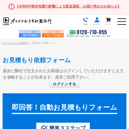
【令和8年熊本地震の影響による配送遅延・お届け停止のお知らせ】
0120-710-855
平日9:30〜12:00／13:30〜17:30
オリジナルうちわ製作所
お見積もり依頼フォーム
お見積もり依頼フォーム
過去に弊社で注文されたお客様はログインしていただけますと入力
うちわ商品一覧
を省略することが出来ます。是非ご利用下さい。
ログインする
スタンダードうちわ
ポリうちわ（Mサイズ）
ポリうちわ（Sサイズ）
即回答！自動お見積もりフォーム
ポリうちわ（XSサイズ）
伝統⽵うちわ
簡単３ステップ