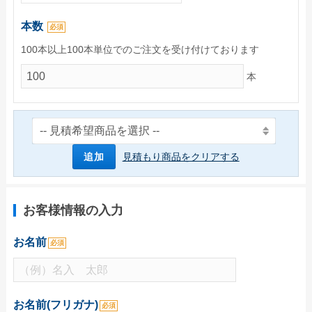
ご利用ガイド
本数
必須
初めてのお客様
100本以上100本単位でのご注文を受け付けております
ご注文の流れ
本
完全データ入稿(ai形式)について
WEBデザインメーカーについて
かんたん名入れ注文について
追加
見積もり商品をクリアする
配送・送料について
納期について
お客様情報の入力
お支払いについて
お名前
返品・交換・キャンセルについて
必須
よくあるご質問
お役立ちブログ
お名前(フリガナ)
必須