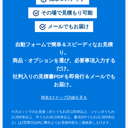
伝統⽵うちわ（オリジナル）
その場で見積もり可能
きらめきうちわ（Mサイズ）
メールでもお届け
クリアうちわ（Mサイズ）
紙うちわ
自動フォームで簡単＆スピーディなお見積
紙うちわ 丸
り。
商品・オプションを選び、必要事項入力する
紙うちわ ハート型
だけ。
紙うちわ ユニフォーム型
社判入りの見積書PDFを即発行＆メールでも
紙うちわ パンダ・くま型
お届け。
紙うちわ ネコ・イヌ型
簡単3ステップ詳細を
エコ紙うちわ（レギュラー）
※大ロットでのお見積（ポリうちわ20,100本以上、ジャンボうちわ
エコ紙うちわ（ジュニア）
11,000本以上、竹うちわ30,100本以上、蓄光/UVうちわ21,000本以
上）は2営業日以内に弊社よりお見積内容をご連絡差し上げます。
エコ紙うちわ（オリジナル）