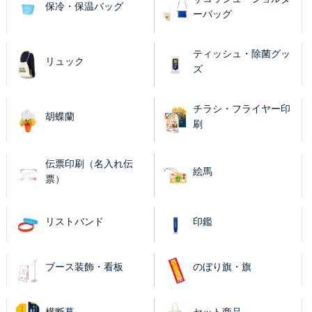
保冷・保温バッグ
ーバッグ
ティッシュ・除菌グッ
リュック
ズ
チラシ・フライヤー印
胡蝶蘭
刷
伝票印刷（名入れ伝
絵馬
票）
リストバンド
印鑑
ブース装飾・看板
のぼり旗・旗