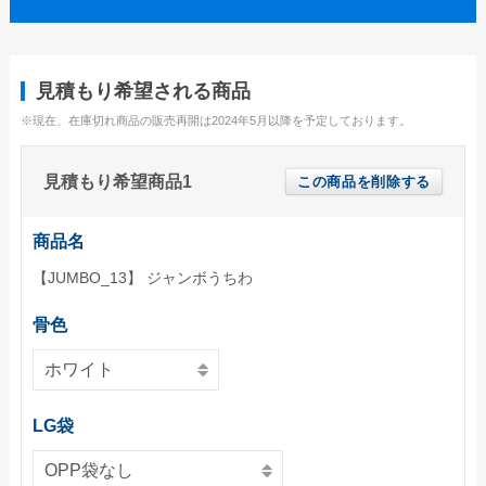
ユニークうちわ
蓄光うちわ（Mサイズ）
見積もり希望される商品
蓄光うちわ（Sサイズ）
※現在、在庫切れ商品の販売再開は2024年5月以降を予定しております。
蓄光うちわ（XSサイズ）
見積もり希望商品1
この商品を削除する
UVうちわ（Mサイズ）
UVうちわ（Sサイズ）
商品名
UVうちわ（XSサイズ）
【JUMBO_13】 ジャンボうちわ
ジャンボうちわ
骨色
お問い合わせ
お問い合わせフォーム
LG袋
サンプル請求フォーム
見積請求フォーム