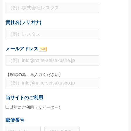
特集で探す
ビジネス向け特集
貴社名(フリガナ)
物件情報関係
各種展示会用
大学法人・専門学校
メールアドレス
必須
飲食店集客用
暑中見舞いご挨拶
【確認の為、再入力ください】
イベント向け特集
無地うちわ
当サイトのご利用
スポーツ応援うちわ
以前にご利用（リピーター）
町内会のお祭りうちわ
郵便番号
こども向けイベント