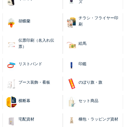
ズ
チラシ・フライヤー印
胡蝶蘭
刷
伝票印刷（名入れ伝
絵馬
票）
リストバンド
印鑑
ブース装飾・看板
のぼり旗・旗
横断幕
セット商品
宅配資材
梱包・ラッピング資材