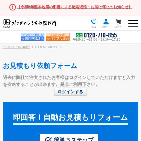
【令和8年熊本地震の影響による配送遅延・お届け停止のお知らせ】
0120-710-855
平日9:30〜12:00／13:30〜17:30
オリジナルうちわ製作所
お見積もり依頼フォーム
お見積もり依頼フォーム
過去に弊社で注文されたお客様はログインしていただけますと入力
うちわ商品一覧
を省略することが出来ます。是非ご利用下さい。
ログインする
スタンダードうちわ
ポリうちわ（Mサイズ）
ポリうちわ（Sサイズ）
即回答！自動お見積もりフォーム
ポリうちわ（XSサイズ）
伝統⽵うちわ
簡単３ステップ