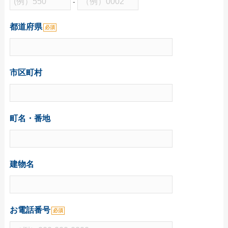
学校(運動会・文化祭)
-
うちわコラム
都道府県
必須
HOW TO うちわ作り
デザインのコツ
市区町村
うちわ広告について
グループサイト
町名・番地
レスタス
名入れカレンダー製作所
封筒印刷製作所
建物名
名入れタオル製作所
印鑑・ゴム印製作所
お電話番号
お名前シール製作所
必須