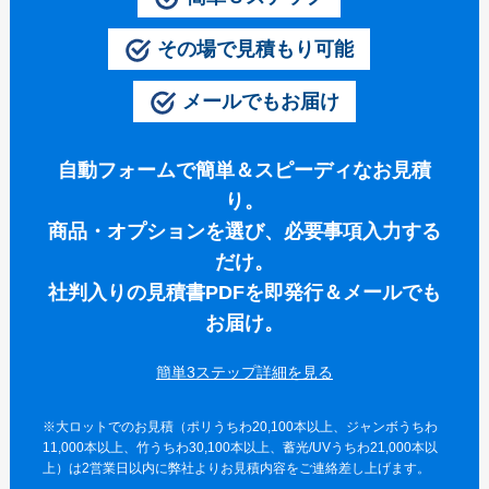
伝統⽵うちわ（オリジナル）
その場で見積もり可能
きらめきうちわ（Mサイズ）
メールでもお届け
クリアうちわ（Mサイズ）
紙うちわ
自動フォームで簡単＆スピーディなお見積
紙うちわ 丸
り。
商品・オプションを選び、必要事項入力する
紙うちわ ハート型
だけ。
紙うちわ ユニフォーム型
社判入りの見積書PDFを即発行＆メールでも
紙うちわ パンダ・くま型
お届け。
紙うちわ ネコ・イヌ型
簡単3ステップ詳細を
エコ紙うちわ（レギュラー）
※大ロットでのお見積（ポリうちわ20,100本以上、ジャンボうちわ
エコ紙うちわ（ジュニア）
11,000本以上、竹うちわ30,100本以上、蓄光/UVうちわ21,000本以
上）は2営業日以内に弊社よりお見積内容をご連絡差し上げます。
エコ紙うちわ（オリジナル）