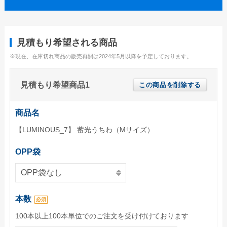
ユニークうちわ
蓄光うちわ（Mサイズ）
見積もり希望される商品
蓄光うちわ（Sサイズ）
※現在、在庫切れ商品の販売再開は2024年5月以降を予定しております。
蓄光うちわ（XSサイズ）
見積もり希望商品1
この商品を削除する
UVうちわ（Mサイズ）
UVうちわ（Sサイズ）
商品名
UVうちわ（XSサイズ）
【LUMINOUS_7】 蓄光うちわ（Mサイズ）
ジャンボうちわ
OPP袋
お問い合わせ
お問い合わせフォーム
本数
サンプル請求フォーム
必須
100本以上100本単位でのご注文を受け付けております
見積請求フォーム