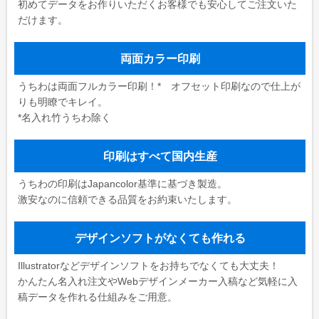
初めてデータをお作りいただくお客様でも安心してご注文いた
だけます。
両面カラー印刷
うちわは両面フルカラー印刷！* オフセット印刷なので仕上が
りも明瞭でキレイ。
*名入れ竹うちわ除く
印刷はすべて国内生産
うちわの印刷はJapancolor基準に基づき製造。
激安なのに信頼できる品質をお約束いたします。
デザインソフトがなくても作れる
Illustratorなどデザインソフトをお持ちでなくても大丈夫！
かんたん名入れ注文やWebデザインメーカー入稿など気軽に入
稿データを作れる仕組みをご用意。