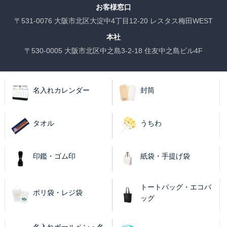
お客様窓口
〒531-0076 大阪市北区大淀中4丁目12-20 レスタス梅田WEST
本社
〒530-0005 大阪市北区中之島3-2-18 住友中之島ビル4F
名入れカレンダー
封筒
タオル
うちわ
印鑑・ゴム印
紙袋・手提げ袋
トートバッグ・エコバ
ポリ袋・レジ袋
ッグ