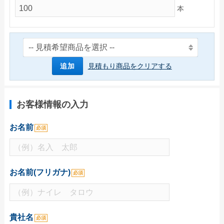
本
ご利用ガイド
初めてのお客様
ご注文の流れ
追加
見積もり商品をクリアする
完全データ入稿(ai形式)について
WEBデザインメーカーについて
かんたん名入れ注文について
お客様情報の入力
配送・送料について
お名前
必須
納期について
お支払いについて
お名前(フリガナ)
必須
返品・交換・キャンセルについて
よくあるご質問
お役立ちブログ
貴社名
必須