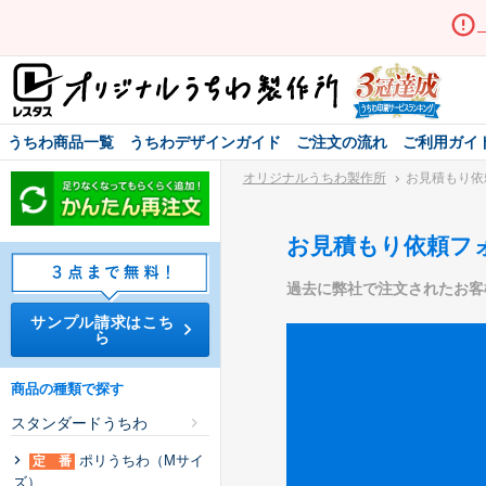
うちわ商品一覧
うちわデザインガイド
ご注文の流れ
ご利用ガイ
オリジナルうちわ製作所
お見積もり依
お見積もり依頼フ
過去に弊社で注文されたお客
サンプル請求はこち
ら
商品の種類で探す
スタンダードうちわ
ポリうちわ（Mサイ
定 番
ズ）