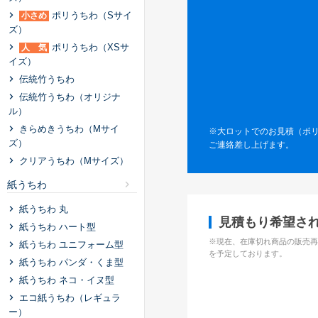
ポリうちわ（Sサイ
小さめ
ズ）
ポリうちわ（XSサ
人 気
イズ）
伝統⽵うちわ
伝統⽵うちわ（オリジナ
ル）
きらめきうちわ（Mサイ
※大ロットでのお見積（ポリう
ズ）
ご連絡差し上げます。
クリアうちわ（Mサイズ）
紙うちわ
紙うちわ 丸
見積もり希望さ
紙うちわ ハート型
※現在、在庫切れ商品の販売再開
紙うちわ ユニフォーム型
を予定しております。
紙うちわ パンダ・くま型
紙うちわ ネコ・イヌ型
エコ紙うちわ（レギュラ
ー）