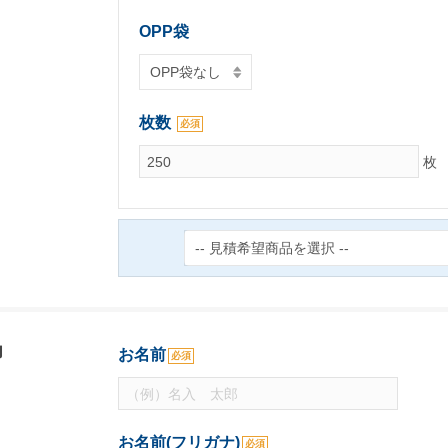
OPP袋
枚数
必須
枚
力
お名前
必須
お名前(フリガナ)
必須