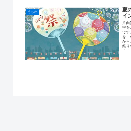
夏
うちわ
イ
片面
字を
です
を、
から
祭り
ます