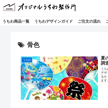
うちわ商品一覧
うちわデザインガイド
ご注文の流れ
骨色
夏
うちわ
調
うち
デザ
るか
ます