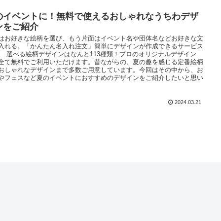
のイベントに！無料で使えるおしゃれなうちわデザ
ンをご紹介
はお好きな絵柄を選び、もう片面はイベント名や団体名などお好きな文
入れる。「かんたん名入れ注文」簡単にデザインが作成できるサービス
。 選べる絵柄デザインはなんと113種類！プロのオリジナルデザイン
全て無料でご利用いただけます。昔ながらの、夏の趣を感じる定番絵柄
おしゃれなデザインまで多数ご用意しています。今回はその中から、お
やフェスなど夏のイベントにおすすめのデザインをご紹介したいと思い
。
2024.03.21