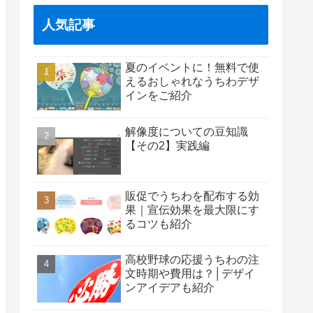
人気記事
夏のイベントに！無料で使
えるおしゃれなうちわデザ
インをご紹介
解像度についての豆知識
【その2】実践編
販促でうちわを配布する効
果｜宣伝効果を最大限にす
るコツも紹介
高校野球の応援うちわの注
文時期や費用は？│デザイ
ンアイデアも紹介