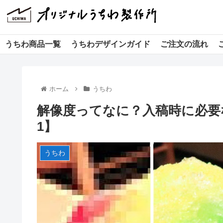
うちわ商品一覧
うちわデザインガイド
ご注文の流れ
ホーム
うちわ
解像度ってなに？入稿時に必要
1】
うちわ