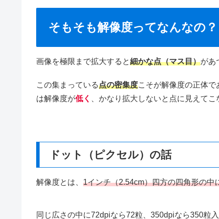
そもそも解像度ってなんなの？
画像を極限まで拡大すると
細かな点（マス目）
があ
この集まっている
点の密集度
こそが解像度の正体で
は解像度が
低く
、かなり拡大しないと点に見えてこ
ドット（ピクセル）の話
解像度とは、
1インチ（2.54cm）四方の四角形
同じ広さの中に72dpiなら72粒、350dpiなら