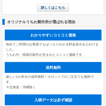
学校(運動会・文化祭)
詳しくはこちら
うちわコラム
HOW TO うちわ作り
オリジナルうちわ製作所が選ばれる理由
デザインのコツ
わかりやすいコミコミ価格
うちわ広告について
初めてご利用のお客様でもばっちりわかる料金表示を心がけま
グループサイト
した。
うちわ代・両面印刷代が含まれたコミコミ価格です。
レスタス
名入れカレンダー製作所
送料無料
封筒印刷製作所
嬉しい1か所分の送料無料！小ロットでのご注文でも無料で
名入れタオル製作所
す。
※北海道・沖縄除く
印鑑・ゴム印製作所
お名前シール製作所
入稿データは必ず確認