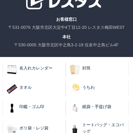
お客様窓口
〒531-0076 大阪市北区大淀中4丁目12-20 レスタス梅田WEST
本社
〒530-0005 大阪市北区中之島3-2-18 住友中之島ビル4F
名入れカレンダー
封筒
タオル
うちわ
印鑑・ゴム印
紙袋・手提げ袋
トートバッグ・エコバ
ポリ袋・レジ袋
ッグ