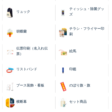
ティッシュ・除菌グッ
リュック
ズ
チラシ・フライヤー印
胡蝶蘭
刷
伝票印刷（名入れ伝
絵馬
票）
リストバンド
印鑑
ブース装飾・看板
のぼり旗・旗
横断幕
セット商品