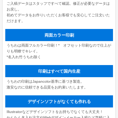
ご入稿データはスタッフですべて確認。修正が必要なデータは
お戻し。
初めてデータをお作りいただくお客様でも安心してご注文いた
だけます。
両面カラー印刷
うちわは両面フルカラー印刷！* オフセット印刷なので仕上が
りも明瞭でキレイ。
*名入れ竹うちわ除く
印刷はすべて国内生産
うちわの印刷はJapancolor基準に基づき製造。
激安なのに信頼できる品質をお約束いたします。
デザインソフトがなくても作れる
Illustratorなどデザインソフトをお持ちでなくても大丈夫！
かんたん名入れ注文やWebデザインメーカー入稿など気軽に入