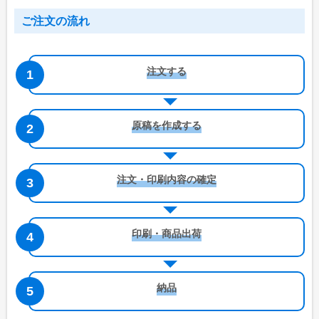
特集で探す
ご注文の流れ
ビジネス向け特集
物件情報関係
注文する
各種展示会用
大学法人・専門学校
原稿を作成する
飲食店集客用
暑中見舞いご挨拶
注文・印刷内容の確定
イベント向け特集
無地うちわ
印刷・商品出荷
スポーツ応援うちわ
町内会のお祭りうちわ
納品
こども向けイベント