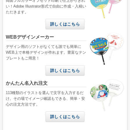
両面フルカラーオフセット印刷で仕上がりきれ
い！Adobe Illustrator形式で自由に作成・入稿い
ご利用ガイド
ただきます。
初めてのお客様
詳しくはこちら
ご注文の流れ
WEBデザインメーカー
完全データ入稿(ai形式)について
デザイン用のソフトがなくても誰でも簡単に
WEBデザインメーカーについて
WEB上で本格デザインが作れます。豊富なテン
プレートもご用意！
かんたん名入れ注文について
配送・送料について
詳しくはこちら
納期について
かんたん名入れ注文
お支払いについて
113種類のイラストを選んで文字を入力するだ
け。その場でイメージ確認もできる、簡単・安
返品・交換・キャンセルについて
心の注文方法です。
よくあるご質問
詳しくはこちら
お役立ちブログ