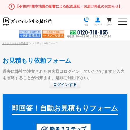
【令和8年熊本地震の影響による配送遅延・お届け停止のお知らせ】
0120-710-855
平日9:30〜12:00／13:30〜17:30
オリジナルうちわ製作所
お見積もり依頼フォーム
お見積もり依頼フォーム
過去に弊社で注文されたお客様はログインしていただけますと入力
うちわ商品一覧
を省略することが出来ます。是非ご利用下さい。
ログインする
スタンダードうちわ
ポリうちわ（Mサイズ）
ポリうちわ（Sサイズ）
即回答！自動お見積もりフォーム
ポリうちわ（XSサイズ）
伝統⽵うちわ
簡単３ステップ