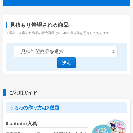
ユニークうちわ
蓄光うちわ（Mサイズ）
見積もり希望される商品
蓄光うちわ（Sサイズ）
※現在、在庫切れ商品の販売再開は2024年5月以降を予定しております。
蓄光うちわ（XSサイズ）
UVうちわ（Mサイズ）
UVうちわ（Sサイズ）
決定
UVうちわ（XSサイズ）
ジャンボうちわ
ご利用ガイド
お問い合わせ
お問い合わせフォーム
うちわの作り方は3種類
サンプル請求フォーム
Illustrator入稿
見積請求フォーム