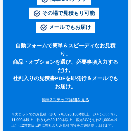
伝統⽵うちわ（オリジナル）
その場で見積もり可能
きらめきうちわ（Mサイズ）
メールでもお届け
クリアうちわ（Mサイズ）
紙うちわ
自動フォームで簡単＆スピーディなお見積
紙うちわ 丸
り。
商品・オプションを選び、必要事項入力する
紙うちわ ハート型
だけ。
紙うちわ ユニフォーム型
社判入りの見積書PDFを即発行＆メールでも
紙うちわ パンダ・くま型
お届け。
紙うちわ ネコ・イヌ型
簡単3ステップ詳細を
エコ紙うちわ（レギュラー）
※大ロットでのお見積（ポリうちわ20,100本以上、ジャンボうちわ
エコ紙うちわ（ジュニア）
11,000本以上、竹うちわ30,100本以上、蓄光/UVうちわ21,000本以
上）は2営業日以内に弊社よりお見積内容をご連絡差し上げます。
エコ紙うちわ（オリジナル）