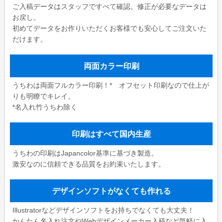
ご入稿データはスタッフですべて確認。修正が必要なデータは
お戻し。
初めてデータをお作りいただくお客様でも安心してご注文いた
だけます。
両面カラー印刷
うちわは両面フルカラー印刷！* オフセット印刷なので仕上が
りも明瞭でキレイ。
*名入れ竹うちわ除く
印刷はすべて国内生産
うちわの印刷はJapancolor基準に基づき製造。
激安なのに信頼できる品質をお約束いたします。
デザインソフトがなくても作れる
Illustratorなどデザインソフトをお持ちでなくても大丈夫！
かんたん名入れ注文やWebデザインメーカー入稿など気軽に入