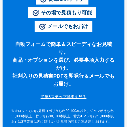
伝統⽵うちわ（オリジナル）
その場で見積もり可能
きらめきうちわ（Mサイズ）
メールでもお届け
クリアうちわ（Mサイズ）
紙うちわ
自動フォームで簡単＆スピーディなお見積
紙うちわ 丸
り。
商品・オプションを選び、必要事項入力する
紙うちわ ハート型
だけ。
紙うちわ ユニフォーム型
社判入りの見積書PDFを即発行＆メールでも
紙うちわ パンダ・くま型
お届け。
紙うちわ ネコ・イヌ型
簡単3ステップ詳細を
エコ紙うちわ（レギュラー）
※大ロットでのお見積（ポリうちわ20,100本以上、ジャンボうちわ
エコ紙うちわ（ジュニア）
11,000本以上、竹うちわ30,100本以上、蓄光/UVうちわ21,000本以
上）は2営業日以内に弊社よりお見積内容をご連絡差し上げます。
エコ紙うちわ（オリジナル）