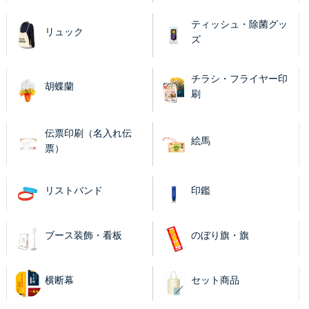
ティッシュ・除菌グッ
リュック
ズ
チラシ・フライヤー印
胡蝶蘭
刷
伝票印刷（名入れ伝
絵馬
票）
リストバンド
印鑑
ブース装飾・看板
のぼり旗・旗
横断幕
セット商品