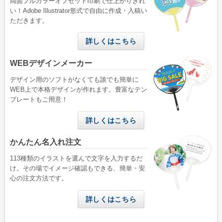
両面フルカラーオフセット印刷で仕上がりきれ
い！Adobe Illustrator形式で自由に作成・入稿い
ご利用ガイド
ただきます。
初めてのお客様
詳しくはこちら
ご注文の流れ
WEBデザインメーカー
完全データ入稿(ai形式)について
デザイン用のソフトがなくても誰でも簡単に
WEBデザインメーカーについて
WEB上で本格デザインが作れます。豊富なテン
プレートもご用意！
かんたん名入れ注文について
配送・送料について
詳しくはこちら
納期について
かんたん名入れ注文
お支払いについて
113種類のイラストを選んで文字を入力するだ
け。その場でイメージ確認もできる、簡単・安
返品・交換・キャンセルについて
心の注文方法です。
よくあるご質問
詳しくはこちら
お役立ちブログ