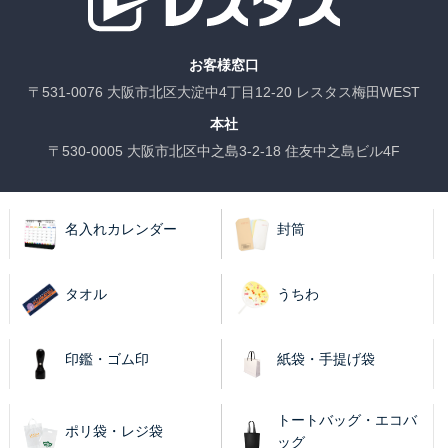
お客様窓口
〒531-0076 大阪市北区大淀中4丁目12-20 レスタス梅田WEST
本社
〒530-0005 大阪市北区中之島3-2-18 住友中之島ビル4F
名入れカレンダー
封筒
タオル
うちわ
印鑑・ゴム印
紙袋・手提げ袋
トートバッグ・エコバ
ポリ袋・レジ袋
ッグ