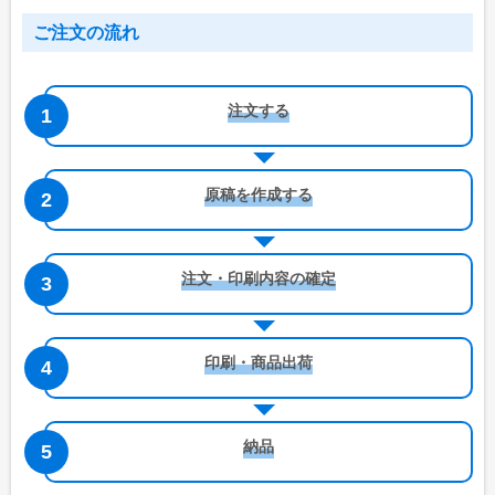
特集で探す
ご注文の流れ
ビジネス向け特集
物件情報関係
注文する
各種展示会用
大学法人・専門学校
原稿を作成する
飲食店集客用
暑中見舞いご挨拶
注文・印刷内容の確定
イベント向け特集
無地うちわ
印刷・商品出荷
スポーツ応援うちわ
町内会のお祭りうちわ
納品
こども向けイベント