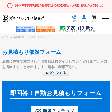
【令和8年熊本地震の影響による配送遅延・お届け停止のお知らせ】
0120-710-855
平日9:30〜12:00／13:30〜17:30
オリジナルうちわ製作所
お見積もり依頼フォーム
お見積もり依頼フォーム
過去に弊社で注文されたお客様はログインしていただけますと入力
うちわ商品一覧
を省略することが出来ます。是非ご利用下さい。
ログインする
スタンダードうちわ
ポリうちわ（Mサイズ）
ポリうちわ（Sサイズ）
即回答！自動お見積もりフォーム
ポリうちわ（XSサイズ）
伝統⽵うちわ
簡単３ステップ