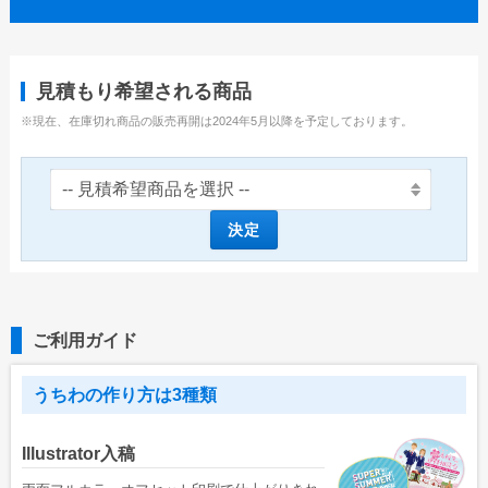
ユニークうちわ
蓄光うちわ（Mサイズ）
見積もり希望される商品
蓄光うちわ（Sサイズ）
※現在、在庫切れ商品の販売再開は2024年5月以降を予定しております。
蓄光うちわ（XSサイズ）
UVうちわ（Mサイズ）
UVうちわ（Sサイズ）
決定
UVうちわ（XSサイズ）
ジャンボうちわ
ご利用ガイド
お問い合わせ
お問い合わせフォーム
うちわの作り方は3種類
サンプル請求フォーム
Illustrator入稿
見積請求フォーム