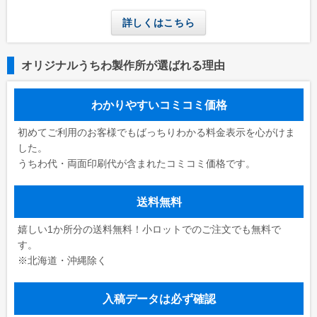
学校(運動会・文化祭)
詳しくはこちら
うちわコラム
HOW TO うちわ作り
オリジナルうちわ製作所が選ばれる理由
デザインのコツ
わかりやすいコミコミ価格
うちわ広告について
初めてご利用のお客様でもばっちりわかる料金表示を心がけま
グループサイト
した。
うちわ代・両面印刷代が含まれたコミコミ価格です。
レスタス
名入れカレンダー製作所
送料無料
封筒印刷製作所
嬉しい1か所分の送料無料！小ロットでのご注文でも無料で
名入れタオル製作所
す。
※北海道・沖縄除く
印鑑・ゴム印製作所
お名前シール製作所
入稿データは必ず確認