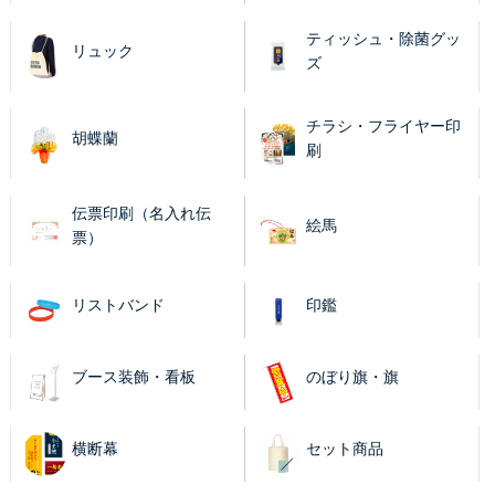
ティッシュ・除菌グッ
リュック
ズ
チラシ・フライヤー印
胡蝶蘭
刷
伝票印刷（名入れ伝
絵馬
票）
リストバンド
印鑑
ブース装飾・看板
のぼり旗・旗
横断幕
セット商品