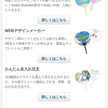
両面フルカラーオフセット印刷で仕上がりきれ
い！Adobe Illustrator形式で自由に作成・入稿い
ご利用ガイド
ただきます。
初めてのお客様
詳しくはこちら
ご注文の流れ
WEBデザインメーカー
完全データ入稿(ai形式)について
デザイン用のソフトがなくても誰でも簡単に
WEBデザインメーカーについて
WEB上で本格デザインが作れます。豊富なテン
プレートもご用意！
かんたん名入れ注文について
配送・送料について
詳しくはこちら
納期について
かんたん名入れ注文
お支払いについて
113種類のイラストを選んで文字を入力するだ
け。その場でイメージ確認もできる、簡単・安
返品・交換・キャンセルについて
心の注文方法です。
よくあるご質問
詳しくはこちら
お役立ちブログ