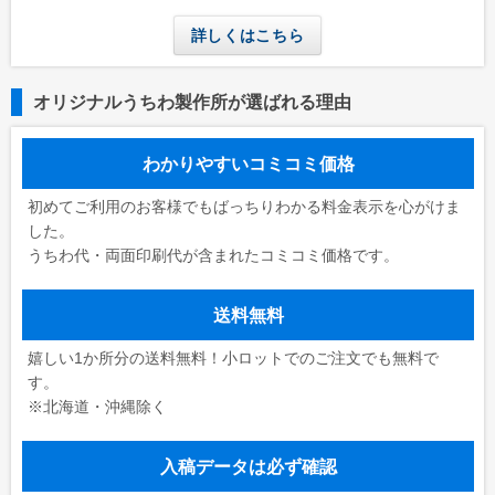
学校(運動会・文化祭)
詳しくはこちら
うちわコラム
HOW TO うちわ作り
オリジナルうちわ製作所が選ばれる理由
デザインのコツ
わかりやすいコミコミ価格
うちわ広告について
初めてご利用のお客様でもばっちりわかる料金表示を心がけま
グループサイト
した。
うちわ代・両面印刷代が含まれたコミコミ価格です。
レスタス
名入れカレンダー製作所
送料無料
封筒印刷製作所
嬉しい1か所分の送料無料！小ロットでのご注文でも無料で
名入れタオル製作所
す。
※北海道・沖縄除く
印鑑・ゴム印製作所
お名前シール製作所
入稿データは必ず確認