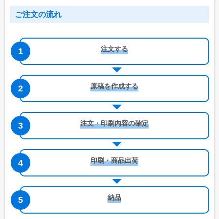
特集で探す
ご注文の流れ
ビジネス向け特集
物件情報関係
注文する
各種展示会用
大学法人・専門学校
原稿を作成する
飲食店集客用
暑中見舞いご挨拶
注文・印刷内容の確定
イベント向け特集
無地うちわ
印刷・商品出荷
スポーツ応援うちわ
町内会のお祭りうちわ
納品
こども向けイベント