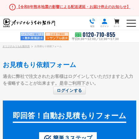
【令和8年熊本地震の影響による配送遅延・お届け停止のお知らせ】
0120-710-855
平日9:30〜12:00／13:30〜17:30
オリジナルうちわ製作所
お見積もり依頼フォーム
お見積もり依頼フォーム
過去に弊社で注文されたお客様はログインしていただけますと入力
うちわ商品一覧
を省略することが出来ます。是非ご利用下さい。
ログインする
スタンダードうちわ
ポリうちわ（Mサイズ）
ポリうちわ（Sサイズ）
即回答！自動お見積もりフォーム
ポリうちわ（XSサイズ）
伝統⽵うちわ
簡単３ステップ