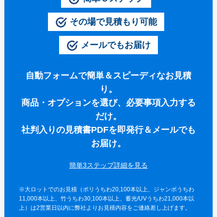
伝統⽵うちわ（オリジナル）
その場で見積もり可能
きらめきうちわ（Mサイズ）
メールでもお届け
クリアうちわ（Mサイズ）
紙うちわ
自動フォームで簡単＆スピーディなお見積
紙うちわ 丸
り。
商品・オプションを選び、必要事項入力する
紙うちわ ハート型
だけ。
紙うちわ ユニフォーム型
社判入りの見積書PDFを即発行＆メールでも
紙うちわ パンダ・くま型
お届け。
紙うちわ ネコ・イヌ型
簡単3ステップ詳細を
エコ紙うちわ（レギュラー）
※大ロットでのお見積（ポリうちわ20,100本以上、ジャンボうちわ
エコ紙うちわ（ジュニア）
11,000本以上、竹うちわ30,100本以上、蓄光/UVうちわ21,000本以
上）は2営業日以内に弊社よりお見積内容をご連絡差し上げます。
エコ紙うちわ（オリジナル）