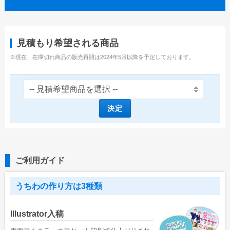
ユニークうちわ
蓄光うちわ（Mサイズ）
見積もり希望される商品
蓄光うちわ（Sサイズ）
※現在、在庫切れ商品の販売再開は2024年5月以降を予定しております。
蓄光うちわ（XSサイズ）
UVうちわ（Mサイズ）
UVうちわ（Sサイズ）
決定
UVうちわ（XSサイズ）
ジャンボうちわ
ご利用ガイド
お問い合わせ
お問い合わせフォーム
うちわの作り方は3種類
サンプル請求フォーム
Illustrator入稿
見積請求フォーム