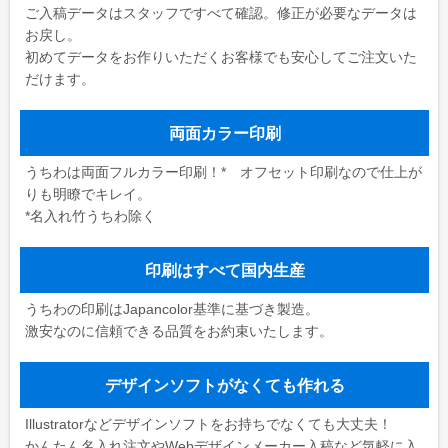
ご入稿データはスタッフですべて確認。修正が必要なデータは
お戻し。
初めてデータをお作りいただくお客様でも安心してご注文いた
だけます。
両面カラー印刷
うちわは両面フルカラー印刷！* オフセット印刷なので仕上が
りも明瞭でキレイ。
*名入れ竹うちわ除く
印刷はすべて国内生産
うちわの印刷はJapancolor基準に基づき製造。
激安なのに信頼できる品質をお約束いたします。
デザインソフトがなくても作れる
Illustratorなどデザインソフトをお持ちでなくても大丈夫！
かんたん名入れ注文やWebデザインメーカー入稿など気軽に入